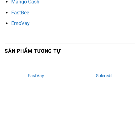
Mango Cash
FastBee
EmoVay
SẢN PHẨM TƯƠNG TỰ
FastVay
Solcredit