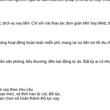
dịch vụ vay tiền. Chỉ với vài thao tác đơn giản trên Vay Web, b
ng hoạt động hoàn toàn miễn phí, mang lại sự tiện lợi tối đa 
n văn phòng, tiểu thương, đến lao động tự do. Bất kỳ ai có nhu
i vay theo nhu cầu.
 hạn mức, và thời hạn từ các đối tác.
bạn chọn và hoàn thành thủ tục vay.