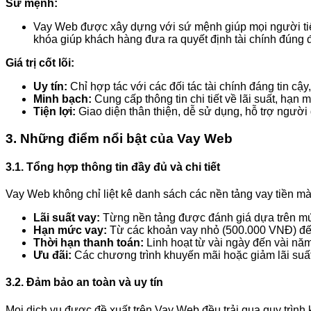
Sứ mệnh:
Vay Web được xây dựng với sứ mệnh giúp mọi người tiếp c
khóa giúp khách hàng đưa ra quyết định tài chính đúng 
Giá trị cốt lõi:
Uy tín:
Chỉ hợp tác với các đối tác tài chính đáng tin cậ
Minh bạch:
Cung cấp thông tin chi tiết về lãi suất, hạn 
Tiện lợi:
Giao diện thân thiện, dễ sử dụng, hỗ trợ người
3. Những điểm nổi bật của Vay Web
3.1. Tổng hợp thông tin đầy đủ và chi tiết
Vay Web không chỉ liệt kê danh sách các nền tảng vay tiền mà c
Lãi suất vay:
Từng nền tảng được đánh giá dựa trên mứ
Hạn mức vay:
Từ các khoản vay nhỏ (500.000 VNĐ) đế
Thời hạn thanh toán:
Linh hoạt từ vài ngày đến vài năm
Ưu đãi:
Các chương trình khuyến mãi hoặc giảm lãi suất t
3.2. Đảm bảo an toàn và uy tín
Mọi dịch vụ được đề xuất trên Vay Web đều trải qua quy trình 