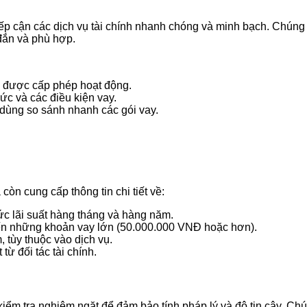
ận các dịch vụ tài chính nhanh chóng và minh bạch. Chúng tôi 
đắn và phù hợp.
y, được cấp phép hoạt động.
mức và các điều kiện vay.
 dùng so sánh nhanh các gói vay.
òn cung cấp thông tin chi tiết về:
c lãi suất hàng tháng và hàng năm.
n những khoản vay lớn (50.000.000 VNĐ hoặc hơn).
, tùy thuộc vào dịch vụ.
ừ đối tác tài chính.
kiểm tra nghiêm ngặt để đảm bảo tính pháp lý và độ tin cậy. Ch