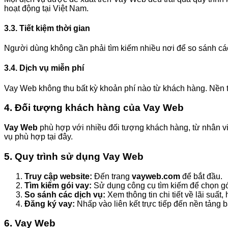
hoạt động tại Việt Nam.
3.3. Tiết kiệm thời gian
Người dùng không cần phải tìm kiếm nhiều nơi để so sánh các 
3.4. Dịch vụ miễn phí
Vay Web không thu bất kỳ khoản phí nào từ khách hàng. Nền tả
4. Đối tượng khách hàng của Vay Web
Vay Web
phù hợp với nhiều đối tượng khách hàng, từ nhân viê
vụ phù hợp tại đây.
5. Quy trình sử dụng Vay Web
Truy cập website:
Đến trang
vayweb.com
để bắt đầu.
Tìm kiếm gói vay:
Sử dụng công cụ tìm kiếm để chọn gó
So sánh các dịch vụ:
Xem thông tin chi tiết về lãi suất,
Đăng ký vay:
Nhấp vào liên kết trực tiếp đến nền tảng 
6. Vay Web