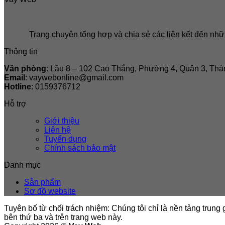
Trang chuyên tổng hợp và chia sẻ các liên kết đến nhữ
Thông tin
Văn phòng
: Lầu 8 – 102 Cao Thắng, Phường 4, Quận 3, Thà
Email
: vaywebonline@gmail.com
Hotline
: 0159376712
Hỗ trợ
Giới thiệu
Liên hệ
Tuyển dụng
Chính sách bảo mật
Danh mục
Sản phẩm
Sơ đồ website
Tuyên bố từ chối trách nhiệm: Chúng tôi chỉ là nền tảng trung 
bên thứ ba và trên trang web này.