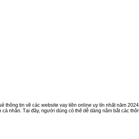
sẻ thông tin về các website vay tiền online uy tín nhất năm 202
 cá nhân. Tại đây, người dùng có thể dễ dàng nắm bắt các thông 