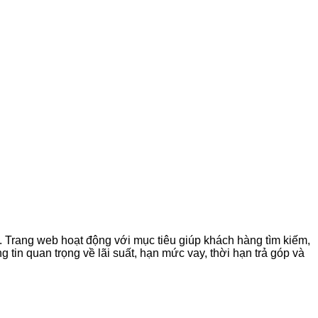
4. Trang web hoạt động với mục tiêu giúp khách hàng tìm kiếm,
tin quan trọng về lãi suất, hạn mức vay, thời hạn trả góp và