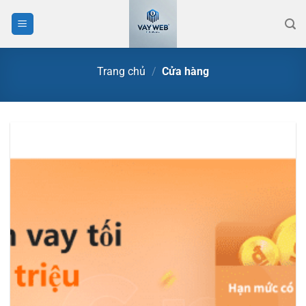
Bỏ
qua
nội
dung
Trang chủ
/
Cửa hàng