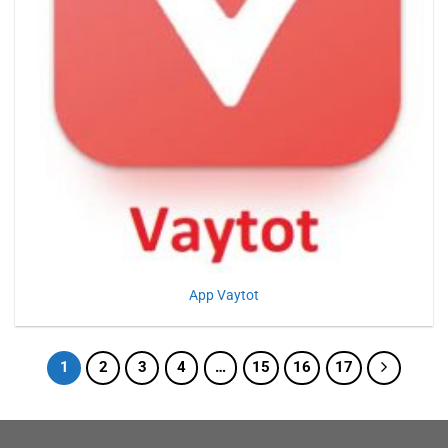
App Vaytot
1
2
3
4
…
15
16
17