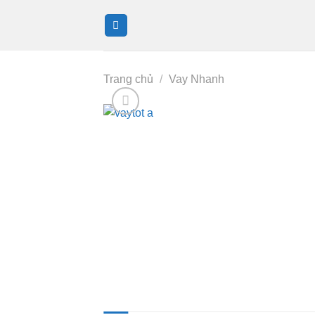
Bỏ
qua
nội
dung
Trang chủ
/
Vay Nhanh