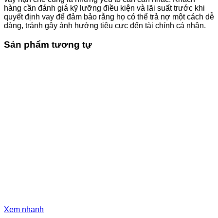
hàng cần đánh giá kỹ lưỡng điều kiện và lãi suất trước khi
quyết định vay để đảm bảo rằng họ có thể trả nợ một cách dễ
dàng, tránh gây ảnh hưởng tiêu cực đến tài chính cá nhân.
Sản phẩm tương tự
Xem nhanh