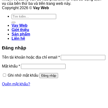
vụ của bên thứ ba và trên trang web này.
Copyright 2026 ©
Vay Web
Tìm
kiếm:
Vay Web
Giới thiệu
Sản phẩm
Liên hệ
Đăng nhập
Bắt
Tên tài khoản hoặc địa chỉ email
*
buộc
Bắt
Mật khẩu
*
buộc
Ghi nhớ mật khẩu
Đăng nhập
Quên mật khẩu?