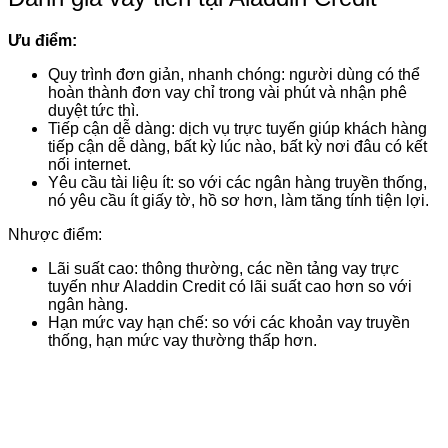
Ưu điểm:
Quy trình đơn giản, nhanh chóng: người dùng có thể
hoàn thành đơn vay chỉ trong vài phút và nhận phê
duyệt tức thì.
Tiếp cận dễ dàng: dịch vụ trực tuyến giúp khách hàng
tiếp cận dễ dàng, bất kỳ lúc nào, bất kỳ nơi đâu có kết
nối internet.
Yêu cầu tài liệu ít: so với các ngân hàng truyền thống,
nó yêu cầu ít giấy tờ, hồ sơ hơn, làm tăng tính tiện lợi.
Nhược điểm:
Lãi suất cao: thông thường, các nền tảng vay trực
tuyến như Aladdin Credit có lãi suất cao hơn so với
ngân hàng.
Hạn mức vay hạn chế: so với các khoản vay truyền
thống, hạn mức vay thường thấp hơn.