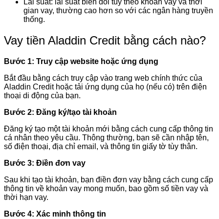
Lãi suất: lãi suất biến đổi tùy theo khoản vay và thời
gian vay, thường cao hơn so với các ngân hàng truyền
thống.
Vay tiền Aladdin Credit bằng cách nào?
Bước 1: Truy cập website hoặc ứng dụng
Bắt đầu bằng cách truy cập vào trang web chính thức của
Aladdin Credit hoặc tải ứng dụng của họ (nếu có) trên điện
thoại di động của bạn.
Bước 2: Đăng ký/tạo tài khoản
Đăng ký tạo một tài khoản mới bằng cách cung cấp thông tin
cá nhân theo yêu cầu. Thông thường, bạn sẽ cần nhập tên,
số điện thoại, địa chỉ email, và thông tin giấy tờ tùy thân.
Bước 3: Điền đơn vay
Sau khi tạo tài khoản, bạn điền đơn vay bằng cách cung cấp
thông tin về khoản vay mong muốn, bao gồm số tiền vay và
thời hạn vay.
Bước 4: Xác minh thông tin