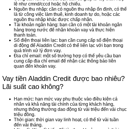
lệ như cmnd/cccd hoặc hộ chiếu.
Nguồn thu nhập: cần có nguồn thu nhập ổn định, có thể
là từ công việc làm thuê, kinh doanh tự do, hoặc các
nguồn thu nhập khác được chấp nhận.
Tài khoản ngân hàng: bạn cần có một tài khoản ngân
hàng trong nước để nhận khoản vay và thực hiện
thanh toán.
Số điện thoại liên lạc: bạn cần cung cấp số điện thoại
di động để Aladdin Credit có thể liên lạc với bạn trong
quá trình xử lý đơn vay.
Địa chỉ email: một số trường hợp có thể yêu cầu bạn
cung cấp địa chỉ email để nhận các thông báo liên
quan đến khoản vay.
Vay tiền Aladdin Credit được bao nhiêu?
Lãi suất cao không?
Hạn mức: hạn mức vay phụ thuộc vào điều kiện cá
nhân và khả năng tài chính của từng khách hàng,
nhưng thông thường dao động từ vài triệu đến vài chục
triệu đồng.
Thời gian: thời gian vay linh hoạt, có thể từ vài tuần
đến vài tháng.