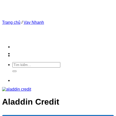
Bỏ
qua
nội
dung
Trang chủ
/
Vay Nhanh
Tìm
kiếm:
Aladdin Credit