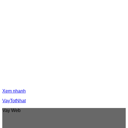
Xem nhanh
VayTotNhat
Vay Web