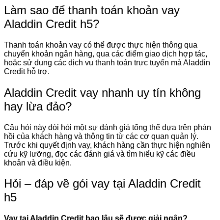
Làm sao để thanh toán khoản vay
Aladdin Credit h5?
Thanh toán khoản vay có thể được thực hiện thông qua
chuyển khoản ngân hàng, qua các điểm giao dịch hợp tác,
hoặc sử dụng các dịch vụ thanh toán trực tuyến mà Aladdin
Credit hỗ trợ.
Aladdin Credit vay nhanh uy tín không
hay lừa đảo?
Câu hỏi này đòi hỏi một sự đánh giá tổng thể dựa trên phản
hồi của khách hàng và thông tin từ các cơ quan quản lý.
Trước khi quyết định vay, khách hàng cần thực hiện nghiên
cứu kỹ lưỡng, đọc các đánh giá và tìm hiểu kỹ các điều
khoản và điều kiện.
Hỏi – đáp về gói vay tại Aladdin Credit
h5
Vay tại Aladdin Credit bao lâu sẽ được giải ngân?