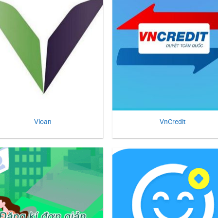
Vloan
VnCredit