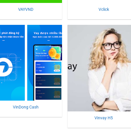
VAYVND
Vclick
VinDong Cash
Vinvay H5