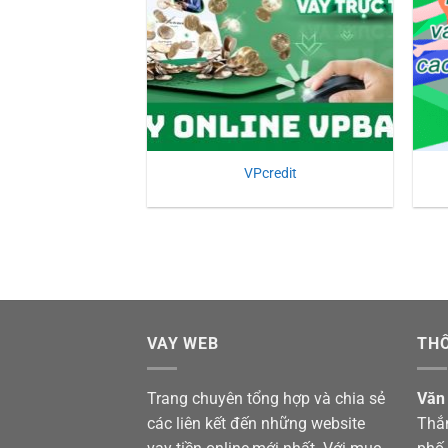
VPcredit
VAY WEB
THÔ
Trang chuyên tổng hợp và chia sẻ
Văn
các liên kết đến những website
Thắ