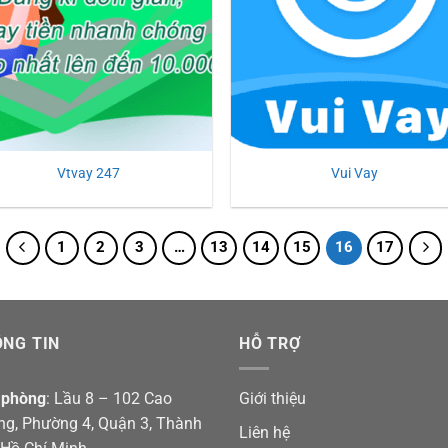
Vtvay 247
Vui Vay
1
2
3
…
13
14
15
16
17
NG TIN
HỖ TRỢ
 phòng
: Lầu 8 – 102 Cao
Giới thiệu
ng, Phường 4, Quận 3, Thành
Liên hệ