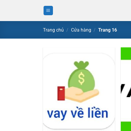
Bỏ
qua
nội
dung
Trang chủ
/
Cửa hàng
/
Trang 16