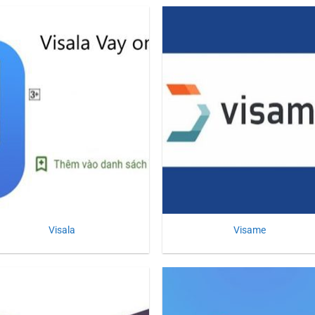
Visala
Visame