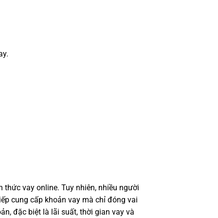
ay.
h thức vay online. Tuy nhiên, nhiều người
c tiếp cung cấp khoản vay mà chỉ đóng vai
n, đặc biệt là lãi suất, thời gian vay và