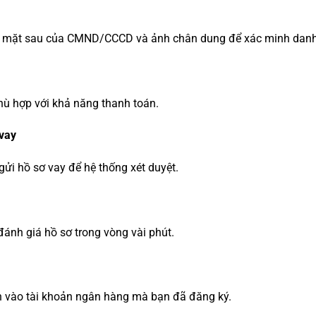
, mặt sau của CMND/CCCD và ảnh chân dung để xác minh danh 
phù hợp với khả năng thanh toán.
 vay
 gửi hồ sơ vay để hệ thống xét duyệt.
đánh giá hồ sơ trong vòng vài phút.
n vào tài khoản ngân hàng mà bạn đã đăng ký.