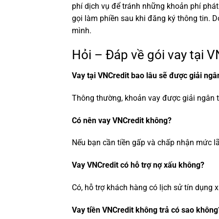
phí dịch vụ để tránh những khoản phí phá
gọi làm phiền sau khi đăng ký thông tin.
mình.
Hỏi – Đáp về gói vay tại V
Vay tại VNCredit bao lâu sẽ được giải ngâ
Thông thường, khoản vay được giải ngân t
Có nên vay VNCredit không?
Nếu bạn cần tiền gấp và chấp nhận mức lã
Vay VNCredit có hỗ trợ nợ xấu không?
Có, hỗ trợ khách hàng có lịch sử tín dụng x
Vay tiền VNCredit không trả có sao không