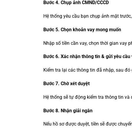
Bước 4. Chụp ảnh CMND/CCCD
Hệ thống yêu cầu bạn chụp ảnh mặt trước
Bước 5. Chọn khoản vay mong muốn
Nhập số tiền cần vay, chọn thời gian vay 
Bước 6. Xác nhận thông tin & gửi yêu cầu
Kiểm tra lại các thông tin đã nhập, sau đó
Bước 7. Chờ xét duyệt
Hệ thống sẽ tự động kiểm tra thông tin và 
Bước 8. Nhận giải ngân
Nếu hồ sơ được duyệt, tiền sẽ được chuyể