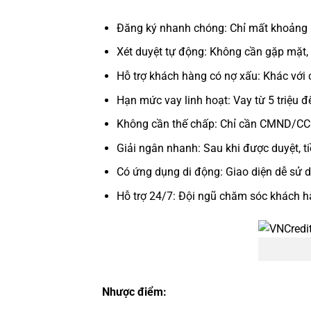
Đăng ký nhanh chóng: Chỉ mất khoảng 5
Xét duyệt tự động: Không cần gặp mặt, 
Hỗ trợ khách hàng có nợ xấu: Khác với 
Hạn mức vay linh hoạt: Vay từ 5 triệu đ
Không cần thế chấp: Chỉ cần CMND/CCC
Giải ngân nhanh: Sau khi được duyệt, t
Có ứng dụng di động: Giao diện dễ sử d
Hỗ trợ 24/7: Đội ngũ chăm sóc khách hà
Nhược điểm: