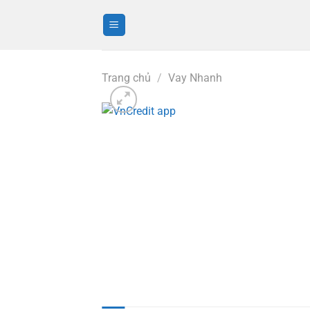
Bỏ
qua
nội
dung
Trang chủ
/
Vay Nhanh