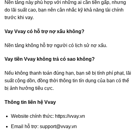
Nền tảng này phù hợp với những ai cần tiền gấp, nhưng
do lãi suất cao, bạn nên cân nhắc kỹ khả năng tài chính
trước khi vay.
Vay Vvay có hỗ trợ nợ xấu không?
Nền tảng không hỗ trợ người có lịch sử nợ xấu.
Vay tiền Vvay không trả có sao không?
Nếu không thanh toán đúng hạn, bạn sẽ bị tính phí phạt, lãi
suất cộng dồn, đồng thời thông tin tín dụng của bạn có thể
bị ảnh hưởng tiêu cực.
Thông tin liên hệ Vvay
Website chính thức: https://vvay.vn
Email hỗ trợ: support@vvay.vn