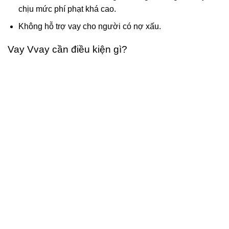
chịu mức phí phạt khá cao.
Không hỗ trợ vay cho người có nợ xấu.
Vay Vvay cần điều kiện gì?