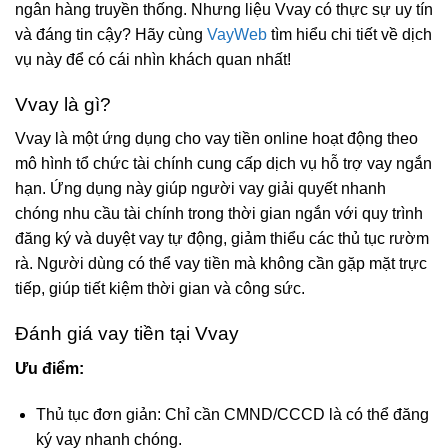
ngân hàng truyền thống. Nhưng liệu Vvay có thực sự uy tín
và đáng tin cậy? Hãy cùng
VayWeb
tìm hiểu chi tiết về dịch
vụ này để có cái nhìn khách quan nhất!
Vvay là gì?
Vvay là một ứng dụng cho vay tiền online hoạt động theo
mô hình tổ chức tài chính cung cấp dịch vụ hỗ trợ vay ngắn
hạn. Ứng dụng này giúp người vay giải quyết nhanh
chóng nhu cầu tài chính trong thời gian ngắn với quy trình
đăng ký và duyệt vay tự động, giảm thiểu các thủ tục rườm
rà. Người dùng có thể vay tiền mà không cần gặp mặt trực
tiếp, giúp tiết kiệm thời gian và công sức.
Đánh giá vay tiền tại Vvay
Ưu điểm:
Thủ tục đơn giản: Chỉ cần CMND/CCCD là có thể đăng
ký vay nhanh chóng.