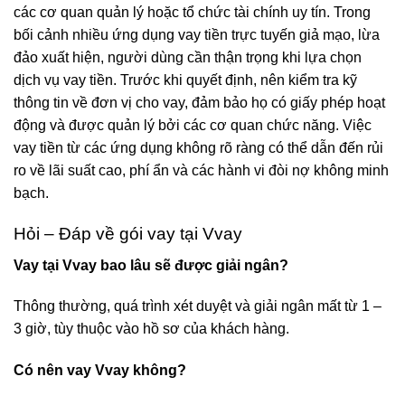
các cơ quan quản lý hoặc tổ chức tài chính uy tín. Trong
bối cảnh nhiều ứng dụng vay tiền trực tuyến giả mạo, lừa
đảo xuất hiện, người dùng cần thận trọng khi lựa chọn
dịch vụ vay tiền. Trước khi quyết định, nên kiểm tra kỹ
thông tin về đơn vị cho vay, đảm bảo họ có giấy phép hoạt
động và được quản lý bởi các cơ quan chức năng. Việc
vay tiền từ các ứng dụng không rõ ràng có thể dẫn đến rủi
ro về lãi suất cao, phí ẩn và các hành vi đòi nợ không minh
bạch.
Hỏi – Đáp về gói vay tại Vvay
Vay tại Vvay bao lâu sẽ được giải ngân?
Thông thường, quá trình xét duyệt và giải ngân mất từ 1 –
3 giờ, tùy thuộc vào hồ sơ của khách hàng.
Có nên vay Vvay không?