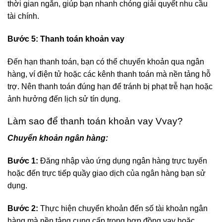
thời gian ngắn, giúp bạn nhanh chóng giải quyết nhu cầu
tài chính.
Bước 5: Thanh toán khoản vay
Đến hạn thanh toán, bạn có thể chuyển khoản qua ngân
hàng, ví điện tử hoặc các kênh thanh toán mà nền tảng hỗ
trợ. Nên thanh toán đúng hạn để tránh bị phạt trễ hạn hoặc
ảnh hưởng đến lịch sử tín dụng.
Làm sao để thanh toán khoản vay Vvay?
Chuyển khoản ngân hàng:
Bước 1:
Đăng nhập vào ứng dụng ngân hàng trực tuyến
hoặc đến trực tiếp quầy giao dịch của ngân hàng bạn sử
dụng.
Bước 2:
Thực hiện chuyển khoản đến số tài khoản ngân
hàng mà nền tảng cung cấp trong hợp đồng vay hoặc