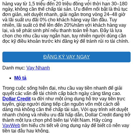
hàng vay từ 1,5 triệu đến 20 triệu đồng với thời hạn 30–180
ngày, không cần thế chấp tài sản. Ưu điểm nổi bật là thủ tục
đơn giản, xét duyệt nhanh, giải ngân trong vòng 24–48 giờ
và lãi suất ưu đãi 0% cho khách hàng vay lần đầu. Tuy
nhiên, lãi suất có thể lên đến 20%/năm với khách hàng vay
lại, và sẽ phát sinh phí nếu thanh toán trễ hạn. Đây là lựa
chọn cho nhu cầu vay ngắn hạn, tuy nhiên người dùng cần
đọc kỹ điều khoản trước khi đăng ký để tránh rủi ro tài chính.
ĐĂNG KÝ VAY NGAY
Danh mục:
Vay Nhanh
Mô tả
Trong cuộc sống hiện đại, nhu cầu vay tiền nhanh để giải
quyết các vấn đề tài chính cấp bách ngày càng tăng cao.
Dollar Credit
ra đời như một ứng dụng hỗ trợ vay tiền trực
tuyến, giúp người dùng tiếp cận nguồn vốn một cách dễ
dàng mà không cần thế chấp tài sản. Với quy trình xét duyệt
nhanh chóng và nhiều ưu đãi hấp dẫn, Dollar Credit đang trở
thành một lựa chọn phổ biến tại Việt Nam. Hãy cùng
VayWeb
tìm hiểu chi tiết về ứng dụng này để biết có nên vay
tiền tại đây hay không.