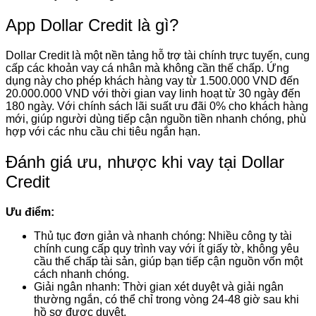
App Dollar Credit là gì?
Dollar Credit là một nền tảng hỗ trợ tài chính trực tuyến, cung
cấp các khoản vay cá nhân mà không cần thế chấp. Ứng
dụng này cho phép khách hàng vay từ 1.500.000 VND đến
20.000.000 VND với thời gian vay linh hoạt từ 30 ngày đến
180 ngày. Với chính sách lãi suất ưu đãi 0% cho khách hàng
mới, giúp người dùng tiếp cận nguồn tiền nhanh chóng, phù
hợp với các nhu cầu chi tiêu ngắn hạn.
Đánh giá ưu, nhược khi vay tại Dollar
Credit
Ưu điểm:
Thủ tục đơn giản và nhanh chóng: Nhiều công ty tài
chính cung cấp quy trình vay với ít giấy tờ, không yêu
cầu thế chấp tài sản, giúp bạn tiếp cận nguồn vốn một
cách nhanh chóng.
Giải ngân nhanh: Thời gian xét duyệt và giải ngân
thường ngắn, có thể chỉ trong vòng 24-48 giờ sau khi
hồ sơ được duyệt.