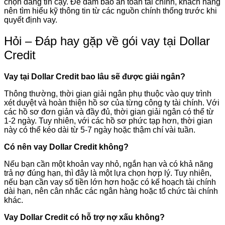
chọn đáng tin cậy. Để đảm bảo an toàn tài chính, khách hàng
nên tìm hiểu kỹ thông tin từ các nguồn chính thống trước khi
quyết định vay.
Hỏi – Đáp hay gặp về gói vay tại Dollar
Credit
Vay tại Dollar Credit bao lâu sẽ được giải ngân?
Thông thường, thời gian giải ngân phụ thuộc vào quy trình
xét duyệt và hoàn thiện hồ sơ của từng công ty tài chính. Với
các hồ sơ đơn giản và đầy đủ, thời gian giải ngân có thể từ
1-2 ngày. Tuy nhiên, với các hồ sơ phức tạp hơn, thời gian
này có thể kéo dài từ 5-7 ngày hoặc thậm chí vài tuần.
Có nên vay Dollar Credit không?
Nếu bạn cần một khoản vay nhỏ, ngắn hạn và có khả năng
trả nợ đúng hạn, thì đây là một lựa chọn hợp lý. Tuy nhiên,
nếu bạn cần vay số tiền lớn hơn hoặc có kế hoạch tài chính
dài hạn, nên cân nhắc các ngân hàng hoặc tổ chức tài chính
khác.
Vay Dollar Credit có hỗ trợ nợ xấu không?