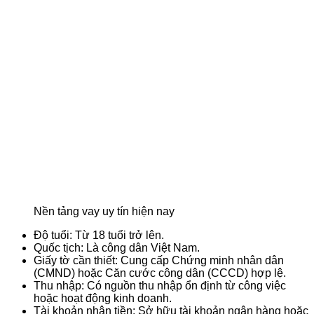
Nền tảng vay uy tín hiện nay
Độ tuổi: Từ 18 tuổi trở lên.
Quốc tịch: Là công dân Việt Nam.
Giấy tờ cần thiết: Cung cấp Chứng minh nhân dân
(CMND) hoặc Căn cước công dân (CCCD) hợp lệ.
Thu nhập: Có nguồn thu nhập ổn định từ công việc
hoặc hoạt động kinh doanh.
Tài khoản nhận tiền: Sở hữu tài khoản ngân hàng hoặc