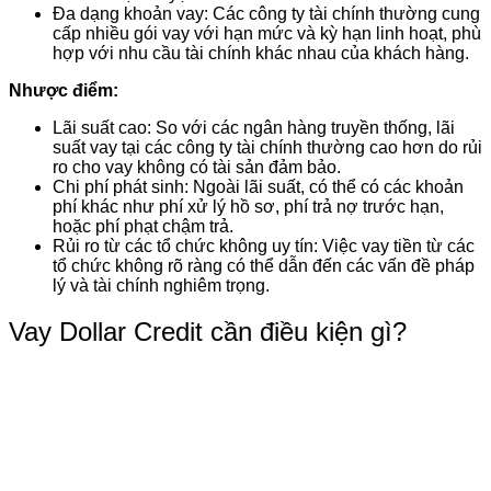
Đa dạng khoản vay: Các công ty tài chính thường cung
cấp nhiều gói vay với hạn mức và kỳ hạn linh hoạt, phù
hợp với nhu cầu tài chính khác nhau của khách hàng.
Nhược điểm:
Lãi suất cao: So với các ngân hàng truyền thống, lãi
suất vay tại các công ty tài chính thường cao hơn do rủi
ro cho vay không có tài sản đảm bảo.
Chi phí phát sinh: Ngoài lãi suất, có thể có các khoản
phí khác như phí xử lý hồ sơ, phí trả nợ trước hạn,
hoặc phí phạt chậm trả.
Rủi ro từ các tổ chức không uy tín: Việc vay tiền từ các
tổ chức không rõ ràng có thể dẫn đến các vấn đề pháp
lý và tài chính nghiêm trọng.
Vay Dollar Credit cần điều kiện gì?