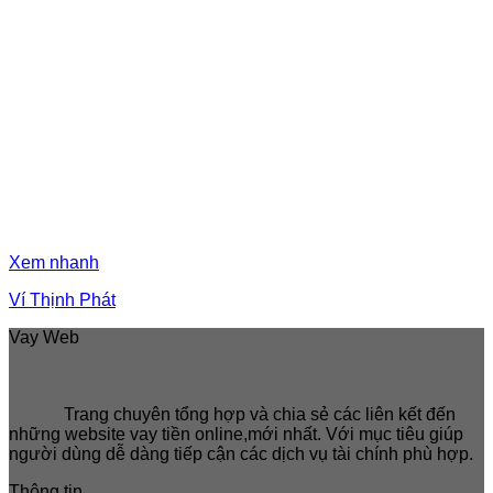
Xem nhanh
Ví Thịnh Phát
Vay Web
Trang chuyên tổng hợp và chia sẻ các liên kết đến
những website vay tiền online,mới nhất. Với mục tiêu giúp
người dùng dễ dàng tiếp cận các dịch vụ tài chính phù hợp.
Thông tin