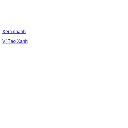
Xem nhanh
Ví Táo Xanh