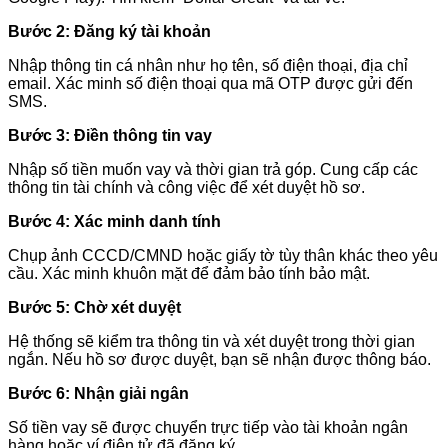
Bước 2: Đăng ký tài khoản
Nhập thông tin cá nhân như họ tên, số điện thoại, địa chỉ
email. Xác minh số điện thoại qua mã OTP được gửi đến
SMS.
Bước 3: Điền thông tin vay
Nhập số tiền muốn vay và thời gian trả góp. Cung cấp các
thông tin tài chính và công việc để xét duyệt hồ sơ.
Bước 4: Xác minh danh tính
Chụp ảnh CCCD/CMND hoặc giấy tờ tùy thân khác theo yêu
cầu. Xác minh khuôn mặt để đảm bảo tính bảo mật.
Bước 5: Chờ xét duyệt
Hệ thống sẽ kiểm tra thông tin và xét duyệt trong thời gian
ngắn. Nếu hồ sơ được duyệt, bạn sẽ nhận được thông báo.
Bước 6: Nhận giải ngân
Số tiền vay sẽ được chuyển trực tiếp vào tài khoản ngân
hàng hoặc ví điện tử đã đăng ký.