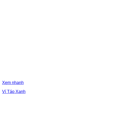
Xem nhanh
Ví Táo Xanh