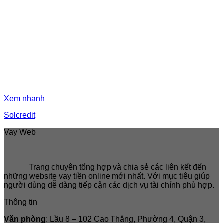
Xem nhanh
Solcredit
Vay Web
Trang chuyên tổng hợp và chia sẻ các liên kết đến
những website vay tiền online,mới nhất. Với mục tiêu giúp
người dùng dễ dàng tiếp cận các dịch vụ tài chính phù hợp.
Thông tin
Văn phòng
: Lầu 8 – 102 Cao Thắng, Phường 4, Quận 3,