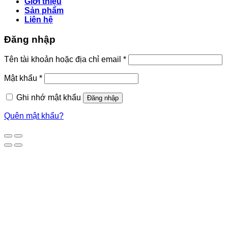
Giới thiệu
Sản phẩm
Liên hệ
Đăng nhập
Bắt
Tên tài khoản hoặc địa chỉ email
*
buộc
Bắt
Mật khẩu
*
buộc
Ghi nhớ mật khẩu
Đăng nhập
Quên mật khẩu?