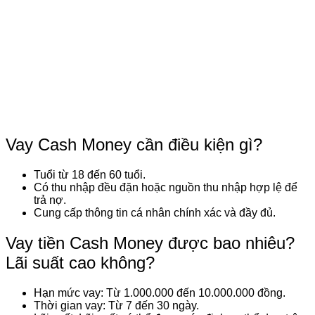
Vay Cash Money cần điều kiện gì?
Tuổi từ 18 đến 60 tuổi.
Có thu nhập đều đặn hoặc nguồn thu nhập hợp lệ để
trả nợ.
Cung cấp thông tin cá nhân chính xác và đầy đủ.
Vay tiền Cash Money được bao nhiêu?
Lãi suất cao không?
Hạn mức vay: Từ 1.000.000 đến 10.000.000 đồng.
Thời gian vay: Từ 7 đến 30 ngày.