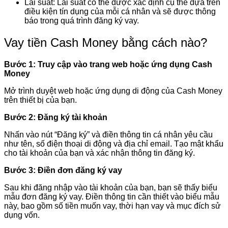
Lãi suất: Lãi suất có thể được xác định cụ thể dựa trên
điều kiện tín dụng của mỗi cá nhân và sẽ được thông
báo trong quá trình đăng ký vay.
Vay tiền Cash Money bằng cách nào?
Bước 1: Truy cập vào trang web hoặc ứng dụng Cash
Money
Mở trình duyệt web hoặc ứng dụng di động của Cash Money
trên thiết bị của bạn.
Bước 2: Đăng ký tài khoản
Nhấn vào nút “Đăng ký” và điền thông tin cá nhân yêu cầu
như tên, số điện thoại di động và địa chỉ email. Tạo mật khẩu
cho tài khoản của bạn và xác nhận thông tin đăng ký.
Bước 3: Điền đơn đăng ký vay
Sau khi đăng nhập vào tài khoản của bạn, bạn sẽ thấy biểu
mẫu đơn đăng ký vay. Điền thông tin cần thiết vào biểu mẫu
này, bao gồm số tiền muốn vay, thời hạn vay và mục đích sử
dụng vốn.