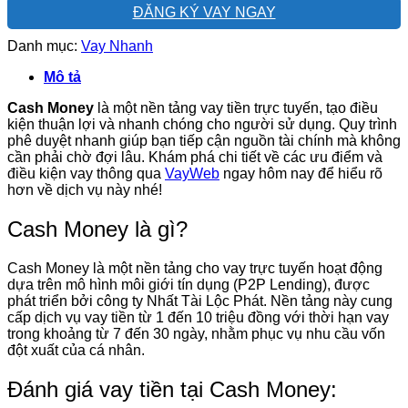
ĐĂNG KÝ VAY NGAY
Danh mục:
Vay Nhanh
Mô tả
Cash Money
là một nền tảng vay tiền trực tuyến, tạo điều
kiện thuận lợi và nhanh chóng cho người sử dụng. Quy trình
phê duyệt nhanh giúp bạn tiếp cận nguồn tài chính mà không
cần phải chờ đợi lâu. Khám phá chi tiết về các ưu điểm và
điều kiện vay thông qua
VayWeb
ngay hôm nay để hiểu rõ
hơn về dịch vụ này nhé!
Cash Money là gì?
Cash Money là một nền tảng cho vay trực tuyến hoạt động
dựa trên mô hình môi giới tín dụng (P2P Lending), được
phát triển bởi công ty Nhất Tài Lộc Phát. Nền tảng này cung
cấp dịch vụ vay tiền từ 1 đến 10 triệu đồng với thời hạn vay
trong khoảng từ 7 đến 30 ngày, nhằm phục vụ nhu cầu vốn
đột xuất của cá nhân.
Đánh giá vay tiền tại Cash Money: