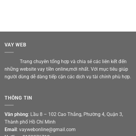
VAY WEB
Trang chuyên tổng hợp và chia sẻ các liên kết đến
những website vay tiền online,mới nhất. Với mục tiêu giúp
người dùng dễ dàng tiếp cận các dịch vụ tài chính phù hợp.
THÔNG TIN
Văn phòng
: Lầu 8 – 102 Cao Thắng, Phường 4, Quận 3,
Thành phố Hồ Chí Minh
Email
: vaywebonline@gmail.com