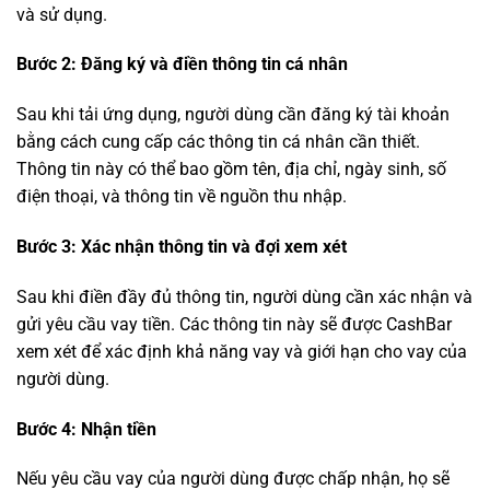
và sử dụng.
Bước 2: Đăng ký và điền thông tin cá nhân
Sau khi tải ứng dụng, người dùng cần đăng ký tài khoản
bằng cách cung cấp các thông tin cá nhân cần thiết.
Thông tin này có thể bao gồm tên, địa chỉ, ngày sinh, số
điện thoại, và thông tin về nguồn thu nhập.
Bước 3: Xác nhận thông tin và đợi xem xét
Sau khi điền đầy đủ thông tin, người dùng cần xác nhận và
gửi yêu cầu vay tiền. Các thông tin này sẽ được CashBar
xem xét để xác định khả năng vay và giới hạn cho vay của
người dùng.
Bước 4: Nhận tiền
Nếu yêu cầu vay của người dùng được chấp nhận, họ sẽ