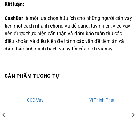
Kết luận:
CashBar
là một lựa chọn hữu ích cho những người cần vay
tiền một cách nhanh chóng và dễ dàng, tuy nhiên, việc vay
nên được thực hiện cẩn thận và đảm bảo tuân thủ các
điều khoản và điều kiện để tránh các vấn đề tiềm ẩn và
đảm bảo tính minh bạch và uy tín của dịch vụ này.
SẢN PHẨM TƯƠNG TỰ
CCD Vay
Ví Thịnh Phát