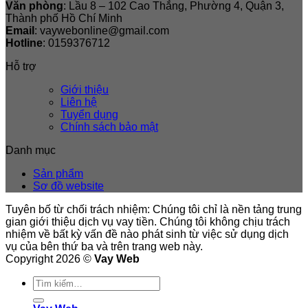
Văn phòng
: Lầu 8 – 102 Cao Thắng, Phường 4, Quận 3,
Thành phố Hồ Chí Minh
Email
: vaywebonline@gmail.com
Hotline
: 0159376712
Hỗ trợ
Giới thiệu
Liên hệ
Tuyển dụng
Chính sách bảo mật
Danh mục
Sản phẩm
Sơ đồ website
Tuyên bố từ chối trách nhiệm: Chúng tôi chỉ là nền tảng trung
gian giới thiệu dịch vụ vay tiền. Chúng tôi không chịu trách
nhiệm về bất kỳ vấn đề nào phát sinh từ việc sử dụng dịch
vụ của bên thứ ba và trên trang web này.
Copyright 2026 ©
Vay Web
Tìm
kiếm: