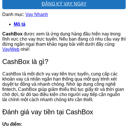
ĐĂNG KÝ VAY NGAY
Danh mục:
Vay Nhanh
Mô tả
CashBox
được xem là ứng dụng hàng đầu hiện nay trong
lĩnh vực cho vay trực tuyến. Nếu bạn đang có nhu cầu vay thì
đừng ngần ngại tham khảo ngay bài viết dưới đây cùng
VayWeb
nhé!
CashBox là gì?
CashBox là một dịch vụ vay tiền trực tuyến, cung cấp các
khoản vay cá nhân ngắn hạn thông qua một quy trình xét
duyệt tự động và nhanh chóng. Nhờ áp dụng công nghệ
fintech, CashBox giúp giảm thiểu thủ tục giấy tờ và thời gian
chờ đợi, từ đó tạo điều kiện cho người vay tiếp cận nguồn
tài chính một cách nhanh chóng khi cần thiết.
Đánh giá vay tiền tại CashBox
Ưu điểm: