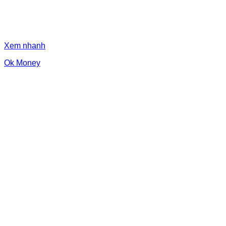
Xem nhanh
Ok Money