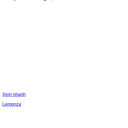
Xem nhanh
Lemonza