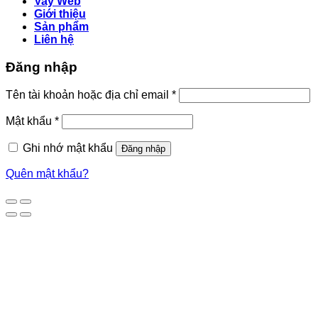
Vay Web
Giới thiệu
Sản phẩm
Liên hệ
Đăng nhập
Bắt
Tên tài khoản hoặc địa chỉ email
*
buộc
Bắt
Mật khẩu
*
buộc
Ghi nhớ mật khẩu
Đăng nhập
Quên mật khẩu?