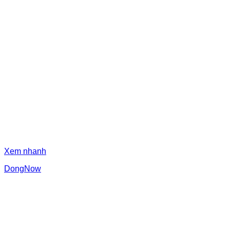
Xem nhanh
DongNow