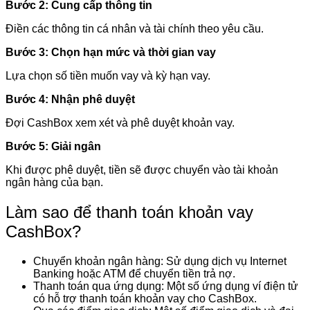
Bước 2: Cung cấp thông tin
Điền các thông tin cá nhân và tài chính theo yêu cầu.
Bước 3: Chọn hạn mức và thời gian vay
Lựa chọn số tiền muốn vay và kỳ hạn vay.
Bước 4: Nhận phê duyệt
Đợi CashBox xem xét và phê duyệt khoản vay.
Bước 5: Giải ngân
Khi được phê duyệt, tiền sẽ được chuyển vào tài khoản
ngân hàng của bạn.
Làm sao để thanh toán khoản vay
CashBox?
Chuyển khoản ngân hàng: Sử dụng dịch vụ Internet
Banking hoặc ATM để chuyển tiền trả nợ.
Thanh toán qua ứng dụng: Một số ứng dụng ví điện tử
có hỗ trợ thanh toán khoản vay cho CashBox.