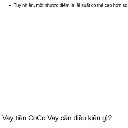
Tuy nhiên, một nhược điểm là lãi suất có thể cao hơn so 
Vay tiền CoCo Vay cần điều kiện gì?