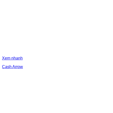
Xem nhanh
Cash Arrow