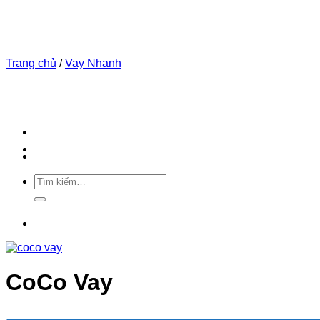
Bỏ
qua
nội
dung
Trang chủ
/
Vay Nhanh
Tìm
kiếm:
CoCo Vay