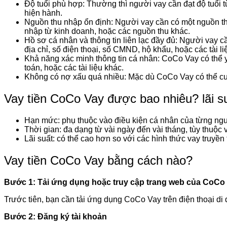
Độ tuổi phù hợp: Thường thì người vay cần đạt độ tuổi t
hiện hành.
Nguồn thu nhập ổn định: Người vay cần có một nguồn thu
nhập từ kinh doanh, hoặc các nguồn thu khác.
Hồ sơ cá nhân và thông tin liên lạc đầy đủ: Người vay c
địa chỉ, số điện thoại, số CMND, hộ khẩu, hoặc các tài li
Khả năng xác minh thông tin cá nhân: CoCo Vay có thể y
toán, hoặc các tài liệu khác.
Không có nợ xấu quá nhiều: Mặc dù CoCo Vay có thể cu
Vay tiền CoCo Vay được bao nhiêu? lãi s
Hạn mức: phụ thuộc vào điều kiện cá nhân của từng ng
Thời gian: đa dạng từ vài ngày đến vài tháng, tùy thu
Lãi suất: có thể cao hơn so với các hình thức vay truyề
Vay tiền CoCo Vay bằng cách nào?
Bước 1: Tải ứng dụng hoặc truy cập trang web của CoCo
Trước tiên, bạn cần tải ứng dụng CoCo Vay trên điện thoại d
Bước 2: Đăng ký tài khoản