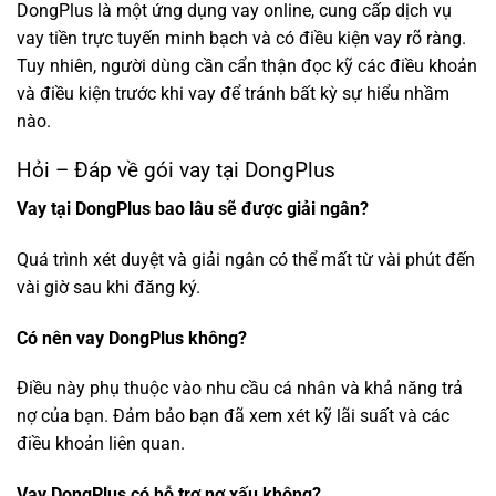
DongPlus là một ứng dụng vay online, cung cấp dịch vụ
vay tiền trực tuyến minh bạch và có điều kiện vay rõ ràng.
Tuy nhiên, người dùng cần cẩn thận đọc kỹ các điều khoản
và điều kiện trước khi vay để tránh bất kỳ sự hiểu nhầm
nào.
Hỏi – Đáp về gói vay tại DongPlus
Vay tại DongPlus bao lâu sẽ được giải ngân?
Quá trình xét duyệt và giải ngân có thể mất từ vài phút đến
vài giờ sau khi đăng ký.
Có nên vay DongPlus không?
Điều này phụ thuộc vào nhu cầu cá nhân và khả năng trả
nợ của bạn. Đảm bảo bạn đã xem xét kỹ lãi suất và các
điều khoản liên quan.
Vay DongPlus có hỗ trợ nợ xấu không?