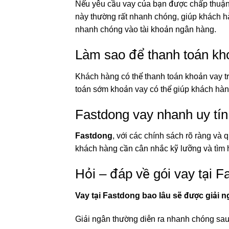
Nếu yêu cầu vay của bạn được chấp thuận,
này thường rất nhanh chóng, giúp khách hà
nhanh chóng vào tài khoản ngân hàng.
Làm sao để thanh toán k
Khách hàng có thể thanh toán khoản vay t
toán sớm khoản vay có thể giúp khách hàn
Fastdong vay nhanh uy tí
Fastdong
, với các chính sách rõ ràng và 
khách hàng cần cân nhắc kỹ lưỡng và tìm hi
Hỏi – đáp về gói vay tại F
Vay tại Fastdong bao lâu sẽ được giải 
Giải ngân thường diễn ra nhanh chóng sau 