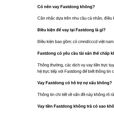
Có nên vay Fastdong không?
Cân nhắc dựa trên nhu cầu cá nhân, điều ki
Điều kiện để vay tại Fastdong là gì?
Điều kiện bao gồm: có cmnd/cccd việt nam,
Fastdong có yêu cầu tài sản thế chấp 
Thông thường, các dịch vụ vay tiền trực tu
hệ trực tiếp với Fastdong để biết thông tin 
Vay Fastdong có hỗ trợ nợ xấu không?
Thông tin chi tiết về vấn đề này không rõ r
Vay tiền Fastdong không trả có sao k