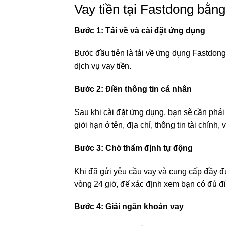
Vay tiền tại Fastdong bằn
Bước 1: Tải về và cài đặt ứng dụng
Bước đầu tiên là tải về ứng dụng Fastdon
dịch vụ vay tiền.
Bước 2: Điền thông tin cá nhân
Sau khi cài đặt ứng dụng, bạn sẽ cần phải
giới hạn ở tên, địa chỉ, thông tin tài chính
Bước 3: Chờ thẩm định tự động
Khi đã gửi yêu cầu vay và cung cấp đầy đủ
vòng 24 giờ, để xác định xem bạn có đủ đ
Bước 4: Giải ngân khoản vay