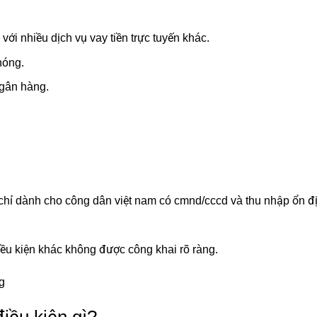
 với nhiều dịch vụ vay tiền trực tuyến khác.
hóng.
ngân hàng.
 chỉ dành cho công dân việt nam có cmnd/cccd và thu nhập ổn đ
ều kiện khác không được công khai rõ ràng.