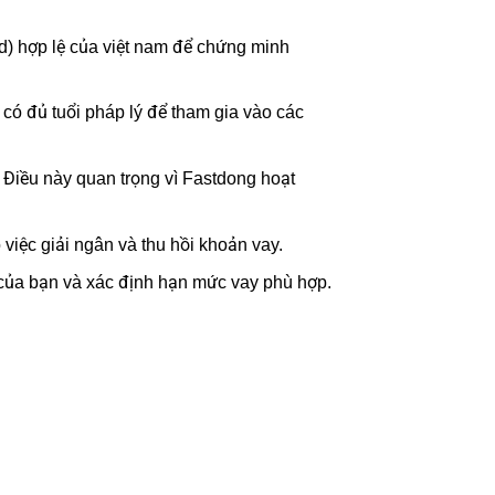
) hợp lệ của việt nam để chứng minh
 có đủ tuổi pháp lý để tham gia vào các
 Điều này quan trọng vì Fastdong hoạt
 việc giải ngân và thu hồi khoản vay.
 của bạn và xác định hạn mức vay phù hợp.