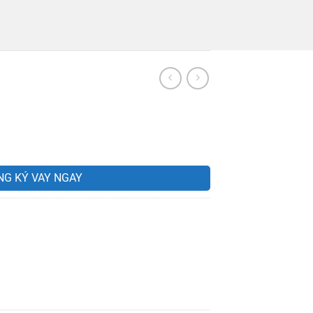
NG KÝ VAY NGAY