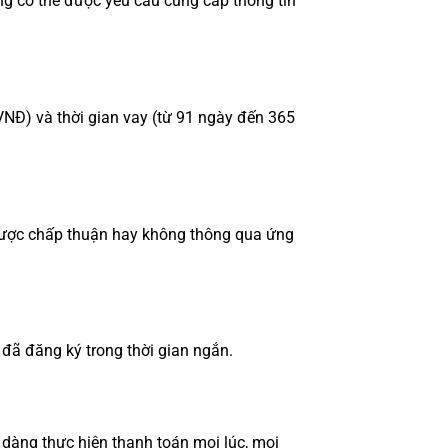
ng có thể được yêu cầu cung cấp thông tin
 VNĐ) và thời gian vay (từ 91 ngày đến 365
được chấp thuận hay không thông qua ứng
đã đăng ký trong thời gian ngắn.
dàng thực hiện thanh toán mọi lúc, mọi