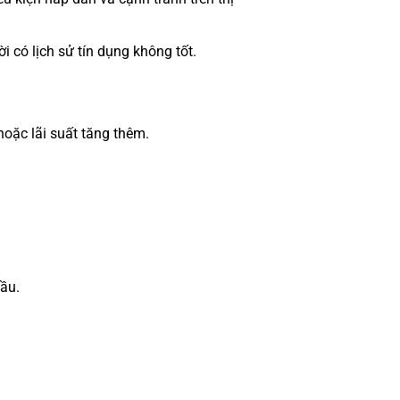
có lịch sử tín dụng không tốt.
hoặc lãi suất tăng thêm.
cầu.