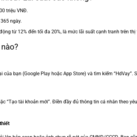
00 triệu VNĐ.
 365 ngày.
ộng từ 12% đến tối đa 20%, là mức lãi suất cạnh tranh trên thị 
 nào?
i của bạn (Google Play hoặc App Store) và tìm kiếm “HdVay”. Sa
“Tạo tài khoản mới”. Điền đầy đủ thông tin cá nhân theo yêu c
thiết