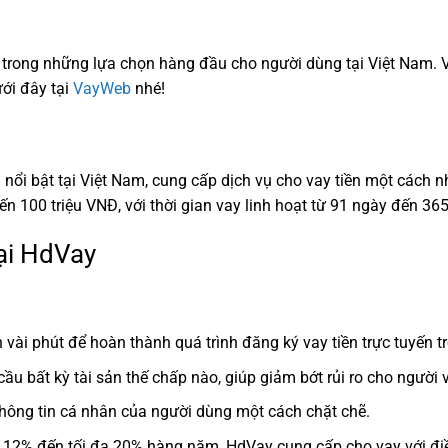
 trong những lựa chọn hàng đầu cho người dùng tại Việt Nam. Vậ
ưới đây tại
VayWeb
nhé!
nổi bật tại Việt Nam, cung cấp dịch vụ cho vay tiền một cách n
ến 100 triệu VNĐ, với thời gian vay linh hoạt từ 91 ngày đến 36
tại HdVay
 vài phút để hoàn thành quá trình đăng ký vay tiền trực tuyến t
u bất kỳ tài sản thế chấp nào, giúp giảm bớt rủi ro cho người 
thông tin cá nhân của người dùng một cách chặt chẽ.
từ 12% đến tối đa 20% hàng năm, HdVay cung cấp cho vay với điề