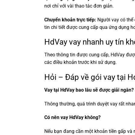
nơi chỉ với vài thao tác đơn giản.
Chuyển khoản trực tiếp:
Người vay có thể 
tin chi tiết được cung cấp qua ứng dụng 
HdVay vay nhanh uy tín kh
Theo thông tin được cung cấp, HdVay được 
các điều khoản trước khi sử dụng.
Hỏi – Đáp về gói vay tại 
Vay tại HdVay bao lâu sẽ được giải ngân?
Thông thường, quá trình duyệt vay rất nhan
Có nên vay HdVay không?
N
ếu bạn đang cần một khoản tiền gấp và m