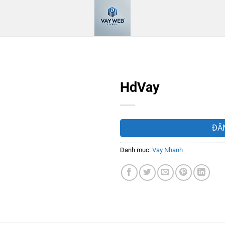
HdVay
ĐĂ
Danh mục:
Vay Nhanh