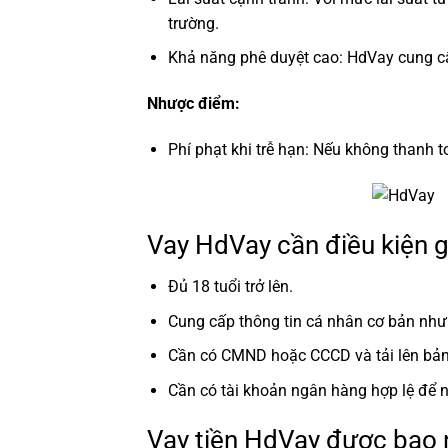
trường.
Khả năng phê duyệt cao: HdVay cung cấ
Nhược điểm:
Phí phạt khi trễ hạn: Nếu không thanh t
Vay HdVay cần điều kiện g
Đủ 18 tuổi trở lên.
Cung cấp thông tin cá nhân cơ bản như t
Cần có CMND hoặc CCCD và tải lên bản s
Cần có tài khoản ngân hàng hợp lệ để n
Vay tiền HdVay được bao 