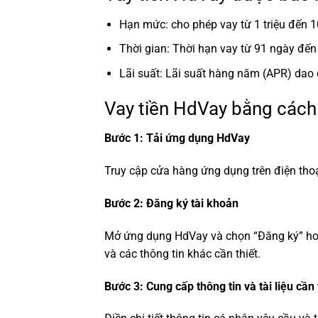
Hạn mức: cho phép vay từ 1 triệu đến 1
Thời gian: Thời hạn vay từ 91 ngày đến
Lãi suất: Lãi suất hàng năm (APR) dao đ
Vay tiền HdVay bằng cách
Bước 1: Tải ứng dụng HdVay
Truy cập cửa hàng ứng dụng trên điện thoạ
Bước 2: Đăng ký tài khoản
Mở ứng dụng HdVay và chọn “Đăng ký” hoặc 
và các thông tin khác cần thiết.
Bước 3: Cung cấp thông tin và tài liệu cần 