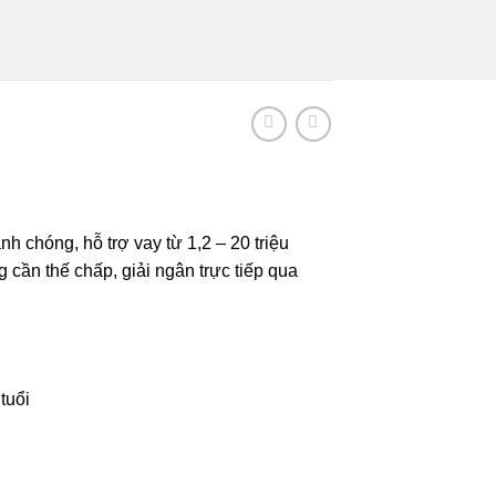
h chóng, hỗ trợ vay từ 1,2 – 20 triệu
g cần thế chấp, giải ngân trực tiếp qua
tuổi