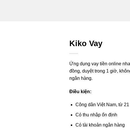
Kiko Vay
Ứng dụng vay tiền online nhan
đồng, duyệt trong 1 giờ, khôn
ngân hàng.
Điều kiện:
Công dân Việt Nam, từ 21 
Có thu nhập ổn định
Có tài khoản ngân hàng