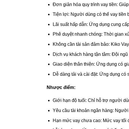
Đơn giản hóa quy trình vay tiền: Giúp
Tiện lợi: Người dùng có thể vay tiền
Lãi suất hấp dẫn: Ứng dụng cung cấp l
Phê duyệt nhanh chóng: Thời gian xử l
Không cần tài sản đảm bảo: Kiko Vay
Dịch vụ khách hàng tận tâm: Đội ngũ 
Giao diện thân thiện: Ứng dụng có g
Dễ dàng tải và cài đặt: Ứng dụng có 
Nhược điểm:
Giới hạn độ tuổi: Chỉ hỗ trợ người dùn
Yêu cầu tài khoản ngân hàng: Người
Hạn mức vay chưa cao: Mức vay tối 