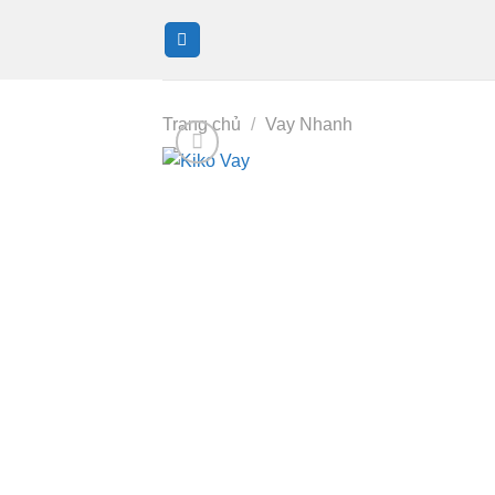
Bỏ
qua
nội
dung
Trang chủ
/
Vay Nhanh