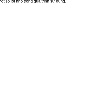
t số lỗi nhỏ trong quá trình sử dụng.