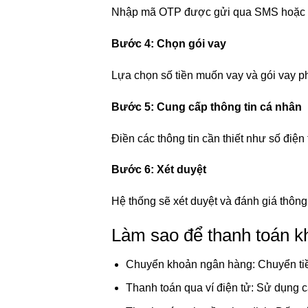
Nhập mã OTP được gửi qua SMS hoặc cu
Bước 4: Chọn gói vay
Lựa chọn số tiền muốn vay và gói vay p
Bước 5: Cung cấp thông tin cá nhân
Điền các thông tin cần thiết như số điện 
Bước 6: Xét duyệt
Hệ thống sẽ xét duyệt và đánh giá thông 
Làm sao để thanh toán k
Chuyển khoản ngân hàng: Chuyển tiền
Thanh toán qua ví điện tử: Sử dụng c