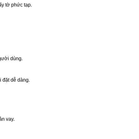
ấy tờ phức tạp.
gười dùng.
i đặt dễ dàng.
ản vay.