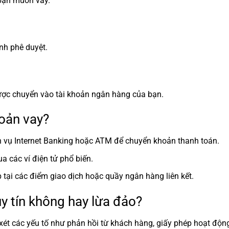
 bạn muốn vay.
nh phê duyệt.
ược chuyển vào tài khoản ngân hàng của bạn.
oản vay?
 vụ Internet Banking hoặc ATM để chuyển khoản thanh toán.
a các ví điện tử phổ biến.
p tại các điểm giao dịch hoặc quầy ngân hàng liên kết.
y tín không hay lừa đảo?
ét các yếu tố như phản hồi từ khách hàng, giấy phép hoạt động,