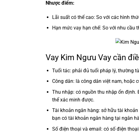
Nhược điểm:
Lãi suất có thể cao: So với các hình thứ
Hạn mức vay hạn chế: So với nhu cầu t
Vay Kim Ngưu Vay cần điều
Tuổi tác: phải đủ tuổi pháp lý, thường t
Công dân: là công dân việt nam, hoặc c
Thu nhập: có nguồn thu nhập ổn định. Đ
thể xác minh được.
Tài khoản ngân hàng: sở hữu tài khoản
bạn có tài khoản ngân hàng tại ngân h
Số điện thoại và email: có số điện thoại 