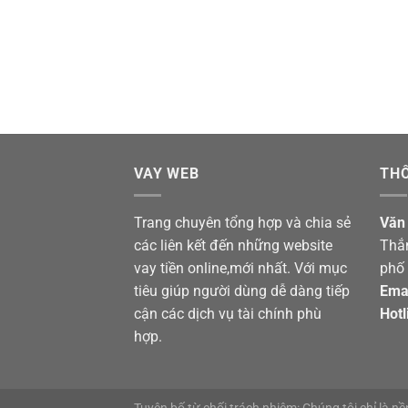
VAY WEB
THÔ
Trang chuyên tổng hợp và chia sẻ
Văn
các liên kết đến những website
Thắ
vay tiền online,mới nhất. Với mục
phố
tiêu giúp người dùng dễ dàng tiếp
Ema
cận các dịch vụ tài chính phù
Hotl
hợp.