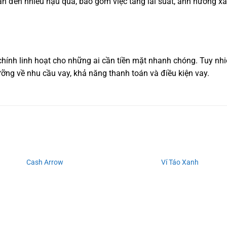
n đến nhiều hậu quả, bao gồm việc tăng lãi suất, ảnh hưởng xấu 
chính linh hoạt cho những ai cần tiền mặt nhanh chóng. Tuy nhiê
ưỡng về nhu cầu vay, khả năng thanh toán và điều kiện vay.
Cash Arrow
Ví Táo Xanh