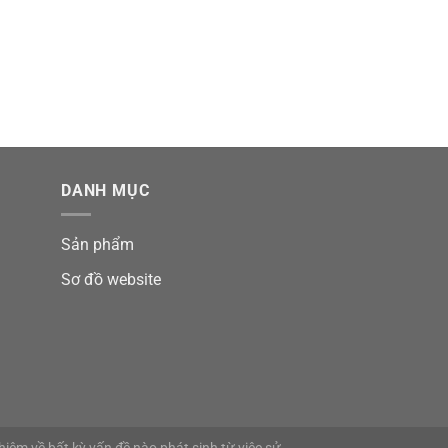
DANH MỤC
Sản phẩm
Sơ đồ website