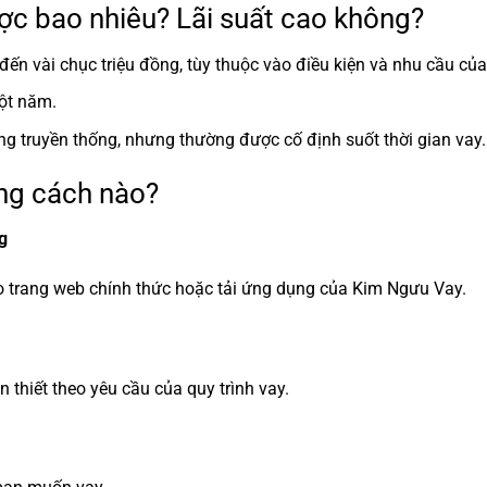
ợc bao nhiêu? Lãi suất cao không?
đến vài chục triệu đồng, tùy thuộc vào điều kiện và nhu cầu củ
một năm.
àng truyền thống, nhưng thường được cố định suốt thời gian vay.
ng cách nào?
g
ào trang web chính thức hoặc tải ứng dụng của Kim Ngưu Vay.
 thiết theo yêu cầu của quy trình vay.