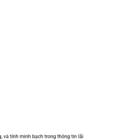
 và tính minh bạch trong thông tin lãi