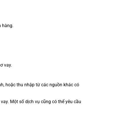
h hàng.
sơ vay.
anh, hoặc thu nhập từ các nguồn khác có
vay. Một số dịch vụ cũng có thể yêu cầu