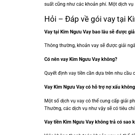
suất cũng như các khoản phí. Một dịch vụ 
Hỏi – Đáp về gói vay tại 
Vay tại Kim Ngưu Vay bao lâu sẽ được gi
Thông thường, khoản vay sẽ được giải ngân
Có nên vay Kim Ngưu Vay không?
Quyết định vay tiền cần dựa trên nhu cầu 
Vay Kim Ngưu Vay có hỗ trợ nợ xấu khôn
Một số dịch vụ vay có thể cung cấp giải p
Thường, các dịch vụ như vậy sẽ có tiêu chí
Vay tiền Kim Ngưu Vay không trả có sao