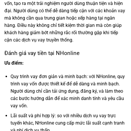
vốn, tạo ra một trải nghiệm người dùng thuận tiện và hiện
đại. Người dùng có thể dễ dàng tiếp cận với các khoản vay
mà không cần qua trung gian hoặc xếp hàng tại ngân
hàng. Điều này không chỉ tiết kiệm thời gian mà còn giúp
khách hàng giảm bớt những rắc rối thường gặp khi tiếp
cận các dịch vụ vay truyền thống.
Đánh giá vay tiền tại NHonline
Ưu điểm:
Quy trình vay đơn giản và minh bạch: với NHonline, quy
trình vay vốn được thiết kế để dễ dàng và minh bạch.
Người dùng chỉ cần tải ứng dụng, đăng ký, và làm theo
các bước hướng dẫn để xác minh danh tính và yêu cầu
vay vốn.
Lãi suất và phí hợp lý: so với nhiều dịch vụ vay trực
tuyến khác, NHonline cung cấp mức lãi suất cạnh tranh
và phí dịch vụ thấp.