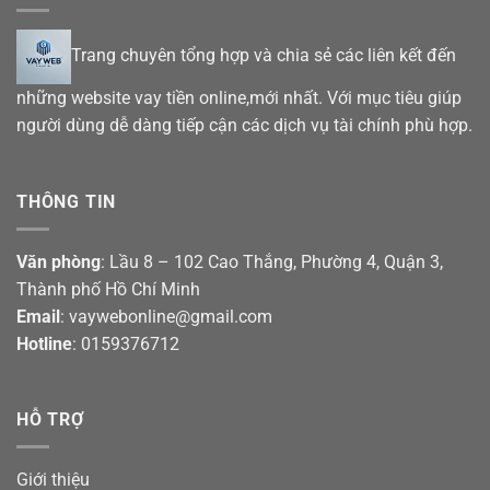
Trang chuyên tổng hợp và chia sẻ các liên kết đến
những website vay tiền online,mới nhất. Với mục tiêu giúp
người dùng dễ dàng tiếp cận các dịch vụ tài chính phù hợp.
THÔNG TIN
Văn phòng
: Lầu 8 – 102 Cao Thắng, Phường 4, Quận 3,
Thành phố Hồ Chí Minh
Email
: vaywebonline@gmail.com
Hotline
: 0159376712
HỖ TRỢ
Giới thiệu