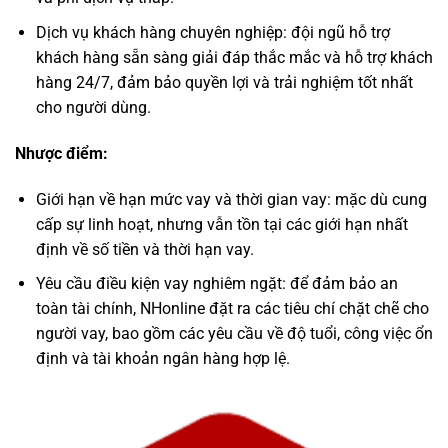
Dịch vụ khách hàng chuyên nghiệp: đội ngũ hỗ trợ
khách hàng sẵn sàng giải đáp thắc mắc và hỗ trợ khách
hàng 24/7, đảm bảo quyền lợi và trải nghiệm tốt nhất
cho người dùng.
Nhược điểm:
Giới hạn về hạn mức vay và thời gian vay: mặc dù cung
cấp sự linh hoạt, nhưng vẫn tồn tại các giới hạn nhất
định về số tiền và thời hạn vay.
Yêu cầu điều kiện vay nghiêm ngặt: để đảm bảo an
toàn tài chính, NHonline đặt ra các tiêu chí chặt chẽ cho
người vay, bao gồm các yêu cầu về độ tuổi, công việc ổn
định và tài khoản ngân hàng hợp lệ.