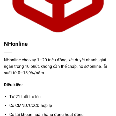
NHonline
NHonline cho vay 1–20 triệu đồng, xét duyệt nhanh, giải
ngân trong 10 phút, không cần thế chấp, hồ sơ online, lãi
suất từ 0–18,9%/năm.
Điều kiện:
Từ 21 tuổi trở lên
Có CMND/CCCD hợp lệ
Có tài khoản ngân hàng đang hoạt động