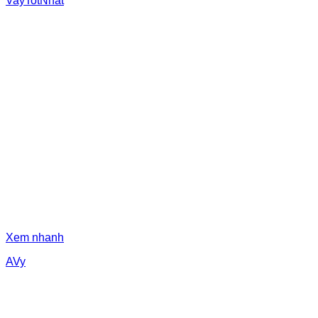
VayTotNhat
Xem nhanh
AVy