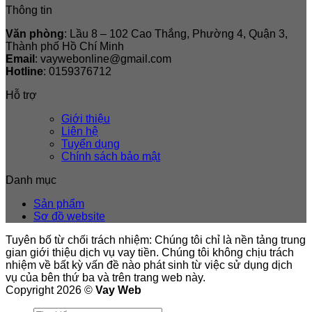
Thông tin
Văn phòng
: Lầu 8 – 102 Cao Thắng, Phường 4, Quận 3,
Thành phố Hồ Chí Minh
Email
: vaywebonline@gmail.com
Hotline
: 0159376712
Hỗ trợ
Giới thiệu
Liên hệ
Tuyển dụng
Chính sách bảo mật
Danh mục
Sản phẩm
Sơ đồ website
Tuyên bố từ chối trách nhiệm: Chúng tôi chỉ là nền tảng trung
gian giới thiệu dịch vụ vay tiền. Chúng tôi không chịu trách
nhiệm về bất kỳ vấn đề nào phát sinh từ việc sử dụng dịch
vụ của bên thứ ba và trên trang web này.
Copyright 2026 ©
Vay Web