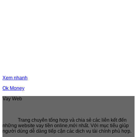
Xem nhanh
Ok Money
Vay Web
Trang chuyên tổng hợp và chia sẻ các liên kết đến
những website vay tiền online,mới nhất. Với mục tiêu giúp
người dùng dễ dàng tiếp cận các dịch vụ tài chính phù hợp.