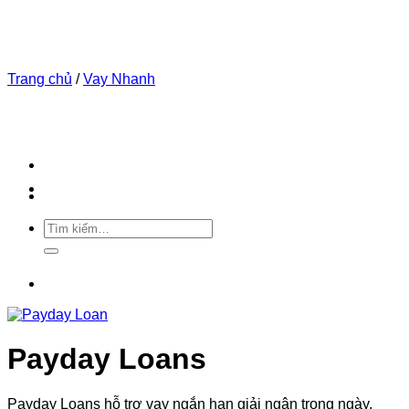
Bỏ
qua
nội
dung
Trang chủ
/
Vay Nhanh
Tìm
kiếm:
Payday Loans
Payday Loans hỗ trợ vay ngắn hạn giải ngân trong ngày,