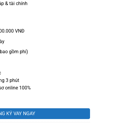
p & tài chính
000.000 VNĐ
ày
 bao gồm phí)
c
ng 3 phút
sơ online 100%
NG KÝ VAY NGAY