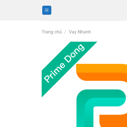
Bỏ
qua
nội
dung
Trang chủ
/
Vay Nhanh