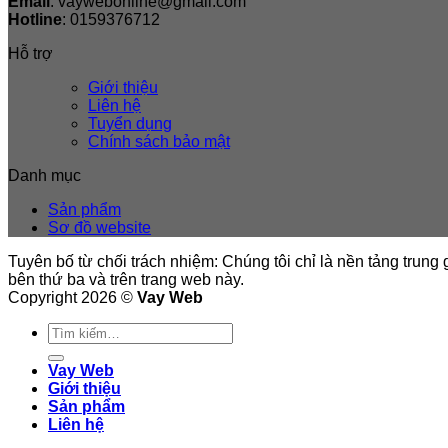
Email
: vaywebonline@gmail.com
Hotline
: 0159376712
Hỗ trợ
Giới thiệu
Liên hệ
Tuyển dụng
Chính sách bảo mật
Danh mục
Sản phẩm
Sơ đồ website
Tuyên bố từ chối trách nhiệm: Chúng tôi chỉ là nền tảng trung 
bên thứ ba và trên trang web này.
Copyright 2026 ©
Vay Web
Tìm
kiếm:
Vay Web
Giới thiệu
Sản phẩm
Liên hệ