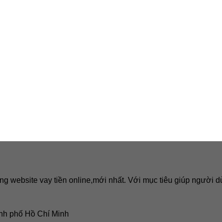
ng website vay tiền online,mới nhất. Với mục tiêu giúp người dù
nh phố Hồ Chí Minh