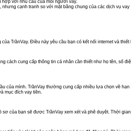
phù hợp với nhu cầu của mỗi người vay.
 nhưng cạnh tranh so với mặt bằng chung của các dịch vụ vay t
của TrầnVay. Điều này yêu cầu bạn có kết nối internet và thiết 
cách cung cấp thông tin cá nhân cần thiết như họ tên, số điện t
ầu của mình. TrầnVay thường cung cấp nhiều lựa chọn về hạn mứ
à mục đích vay tiền.
Hồ sơ của bạn sẽ được TrầnVay xem xét và phê duyệt. Thời gian 