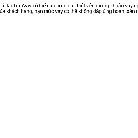
 suất tại TrầnVay có thể cao hơn, đặc biệt với những khoản vay 
 của khách hàng, hạn mức vay có thể không đáp ứng hoàn toàn 