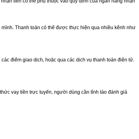
 nhận tiền có thể phụ thuộc vào quy định của ngân hàng nhận
ủa mình. Thanh toán có thể được thực hiện qua nhiều kênh như
các điểm giao dịch, hoặc qua các dịch vụ thanh toán điện tử.
hức vay tiền trực tuyến, người dùng cần tỉnh táo đánh giá