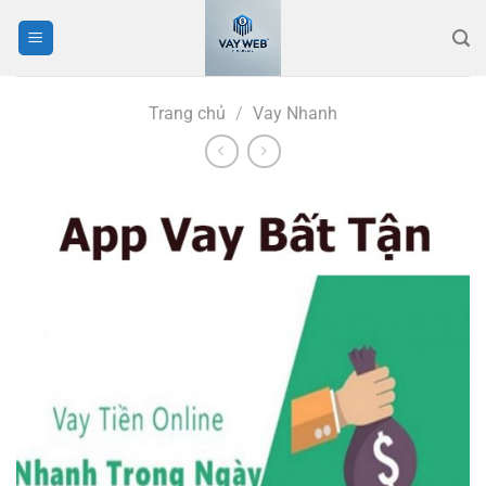
Bỏ
qua
nội
dung
Trang chủ
/
Vay Nhanh