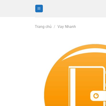
Bỏ
qua
nội
dung
Trang chủ
/
Vay Nhanh