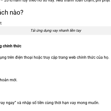
 – 20%/năm tùy theo hồ sơ vay. Nếu thanh toán chậm, phí phạt c
ách nào?
Tải ứng dụng vay nhanh liền tay
g chính thức
ng trên điện thoại hoặc truy cập trang web chính thức của họ.
khoản mới.
vay ngay” và nhập số tiền cùng thời hạn vay mong muốn.