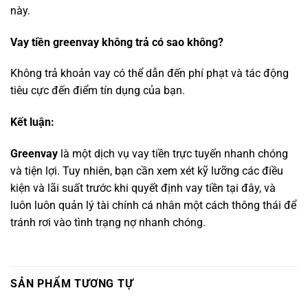
này.
Vay tiền greenvay không trả có sao không?
Không trả khoản vay có thể dẫn đến phí phạt và tác động
tiêu cực đến điểm tín dụng của bạn.
Kết luận:
Greenvay
là một dịch vụ vay tiền trực tuyến nhanh chóng
và tiện lợi. Tuy nhiên, bạn cần xem xét kỹ lưỡng các điều
kiện và lãi suất trước khi quyết định vay tiền tại đây, và
luôn luôn quản lý tài chính cá nhân một cách thông thái để
tránh rơi vào tình trạng nợ nhanh chóng.
SẢN PHẨM TƯƠNG TỰ