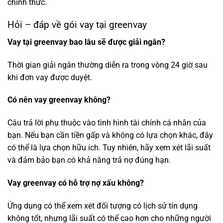
chính thức.
Hỏi – đáp về gói vay tại greenvay
Vay tại greenvay bao lâu sẽ được giải ngân?
Thời gian giải ngân thường diễn ra trong vòng 24 giờ sau
khi đơn vay được duyệt.
Có nên vay greenvay không?
Câu trả lời phụ thuộc vào tình hình tài chính cá nhân của
bạn. Nếu bạn cần tiền gấp và không có lựa chọn khác, đây
có thể là lựa chọn hữu ích. Tuy nhiên, hãy xem xét lãi suất
và đảm bảo bạn có khả năng trả nợ đúng hạn.
Vay greenvay có hỗ trợ nợ xấu không?
Ứng dụng có thể xem xét đối tượng có lịch sử tín dụng
không tốt, nhưng lãi suất có thể cao hơn cho những người