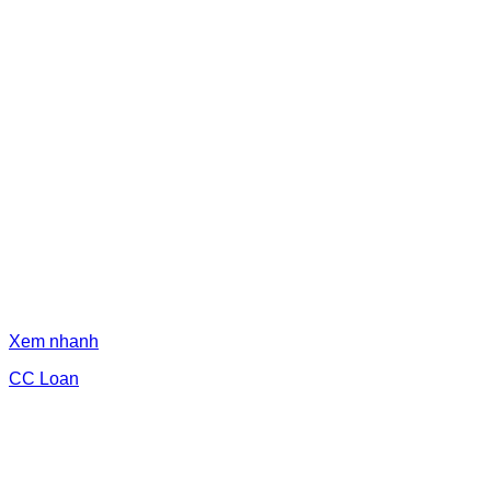
Xem nhanh
CC Loan