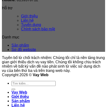
Hỗ trợ
Giới thiệu
Liên hệ
Tuyển dụng
Chính sách bảo mật
Danh mục
Sản phẩm
Sơ đồ website
Tuyên bố từ chối trách nhiệm: Chúng tôi chỉ là nền tảng trung
gian giới thiệu dịch vụ vay tiền. Chúng tôi không chịu trách
nhiệm về bất kỳ vấn đề nào phát sinh từ việc sử dụng dịch
vụ của bên thứ ba và trên trang web này.
Copyright 2026 ©
Vay Web
Tìm
kiếm:
Vay Web
Giới thiệu
Sản phẩm
Liên hệ