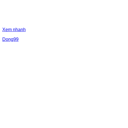
Xem nhanh
Dong99