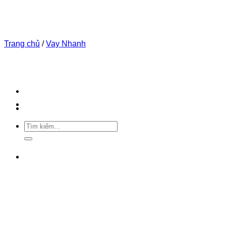
Bỏ
qua
nội
dung
Trang chủ
/
Vay Nhanh
Tìm
kiếm: