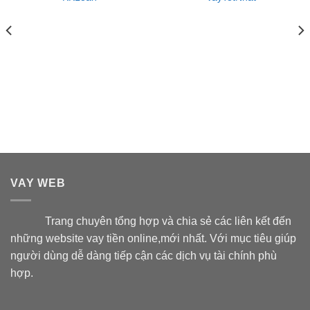
VAY WEB
Trang chuyên tổng hợp và chia sẻ các liên kết đến
những website vay tiền online,mới nhất. Với mục tiêu giúp
người dùng dễ dàng tiếp cận các dịch vụ tài chính phù
hợp.