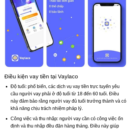
Điều kiện vay tiền tại Vaylaco
Độ tuổi: phổ biến, các dịch vụ vay tiền trực tuyến yêu
cầu người vay phải ở độ tuổi từ 18 đến 60 tuổi. Điều
này đảm bảo rằng người vay đủ tuổi trưởng thành và có
khả năng chịu trách nhiệm pháp lý.
Công việc và thu nhập: người vay cần có công việc ổn
định và thu nhập đều đặn hàng tháng. Điều này giúp