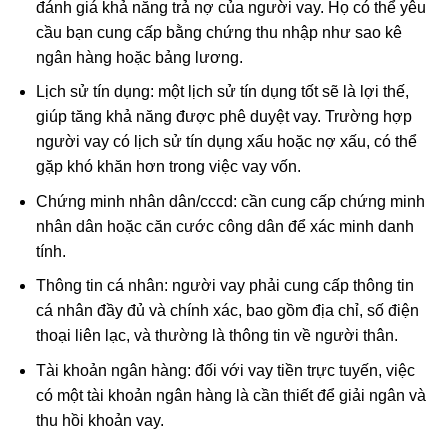
đánh giá khả năng trả nợ của người vay. Họ có thể yêu
cầu bạn cung cấp bằng chứng thu nhập như sao kê
ngân hàng hoặc bảng lương.
Lịch sử tín dụng: một lịch sử tín dụng tốt sẽ là lợi thế,
giúp tăng khả năng được phê duyệt vay. Trường hợp
người vay có lịch sử tín dụng xấu hoặc nợ xấu, có thể
gặp khó khăn hơn trong việc vay vốn.
Chứng minh nhân dân/cccd: cần cung cấp chứng minh
nhân dân hoặc căn cước công dân để xác minh danh
tính.
Thông tin cá nhân: người vay phải cung cấp thông tin
cá nhân đầy đủ và chính xác, bao gồm địa chỉ, số điện
thoại liên lạc, và thường là thông tin về người thân.
Tài khoản ngân hàng: đối với vay tiền trực tuyến, việc
có một tài khoản ngân hàng là cần thiết để giải ngân và
thu hồi khoản vay.