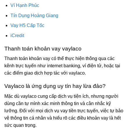
Ví Hạnh Phúc
Tín Dụng Hoàng Giang
Vay H5 Cấp Tốc
iCredit
Thanh toán khoản vay vaylaco
Thanh toán khoản vay có thể thực hiện thông qua các
kênh trực tuyến như internet banking, ví điện tử, hoặc tại
các điểm giao dịch hợp tác với vaylaco.
Vaylaco là ứng dụng uy tín hay lừa đảo?
Mặc dù vaylaco cung cấp dịch vụ tiện ích, nhưng người
dùng cần tự mình xác minh thông tin và cân nhắc kỹ
lưỡng. Đối với mọi dịch vụ vay tiền trực tuyến, việc tự bảo
vệ thông tin cá nhân và hiểu rõ các điều khoản vay là hết
sức quan trọng.