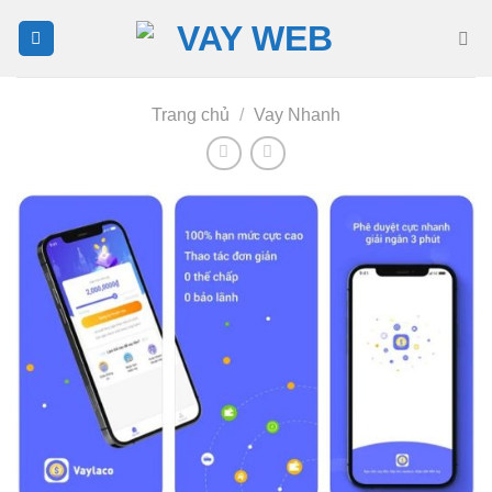
Bỏ
qua
nội
dung
Trang chủ
/
Vay Nhanh