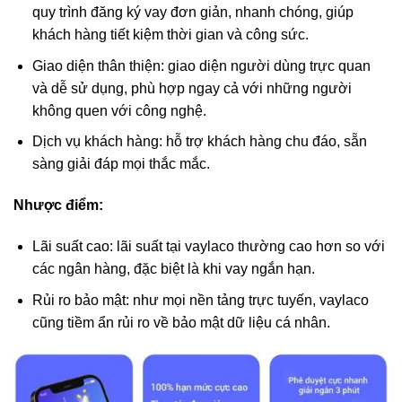
quy trình đăng ký vay đơn giản, nhanh chóng, giúp
khách hàng tiết kiệm thời gian và công sức.
Giao diện thân thiện: giao diện người dùng trực quan
và dễ sử dụng, phù hợp ngay cả với những người
không quen với công nghệ.
Dịch vụ khách hàng: hỗ trợ khách hàng chu đáo, sẵn
sàng giải đáp mọi thắc mắc.
Nhược điểm:
Lãi suất cao: lãi suất tại vaylaco thường cao hơn so với
các ngân hàng, đặc biệt là khi vay ngắn hạn.
Rủi ro bảo mật: như mọi nền tảng trực tuyến, vaylaco
cũng tiềm ẩn rủi ro về bảo mật dữ liệu cá nhân.