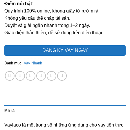
Điểm nổi bật:
Quy trình 100% online, không giấy tờ rườm rà.
Không yêu cầu thế chấp tài sản.
Duyệt và giải ngân nhanh trong 1–2 ngày.
Giao diện thân thiện, dễ sử dụng trên điện thoại.
ĐĂNG KÝ VAY NGAY
Danh mục:
Vay Nhanh
Mô tả
Vaylaco là một trong số những ứng dụng cho vay tiền trực