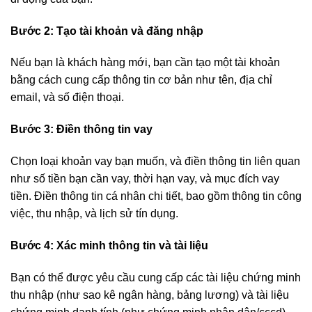
Bước 2: Tạo tài khoản và đăng nhập
Nếu bạn là khách hàng mới, bạn cần tạo một tài khoản
bằng cách cung cấp thông tin cơ bản như tên, địa chỉ
email, và số điện thoại.
Bước 3: Điền thông tin vay
Chọn loại khoản vay bạn muốn, và điền thông tin liên quan
như số tiền bạn cần vay, thời hạn vay, và mục đích vay
tiền. Điền thông tin cá nhân chi tiết, bao gồm thông tin công
việc, thu nhập, và lịch sử tín dụng.
Bước 4: Xác minh thông tin và tài liệu
Bạn có thể được yêu cầu cung cấp các tài liệu chứng minh
thu nhập (như sao kê ngân hàng, bảng lương) và tài liệu