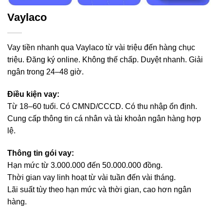
Vaylaco
Vay tiền nhanh qua Vaylaco từ vài triệu đến hàng chục
triệu. Đăng ký online. Không thế chấp. Duyệt nhanh. Giải
ngân trong 24–48 giờ.
Điều kiện vay:
Từ 18–60 tuổi. Có CMND/CCCD. Có thu nhập ổn định.
Cung cấp thông tin cá nhân và tài khoản ngân hàng hợp
lệ.
Thông tin gói vay:
Hạn mức từ 3.000.000 đến 50.000.000 đồng.
Thời gian vay linh hoạt từ vài tuần đến vài tháng.
Lãi suất tùy theo hạn mức và thời gian, cao hơn ngân
hàng.