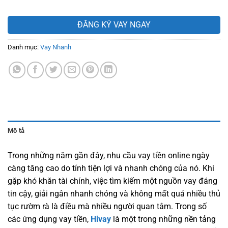
ĐĂNG KÝ VAY NGAY
Danh mục:
Vay Nhanh
Mô tả
Trong những năm gần đây, nhu cầu vay tiền online ngày
càng tăng cao do tính tiện lợi và nhanh chóng của nó. Khi
gặp khó khăn tài chính, việc tìm kiếm một nguồn vay đáng
tin cậy, giải ngân nhanh chóng và không mất quá nhiều thủ
tục rườm rà là điều mà nhiều người quan tâm. Trong số
các ứng dụng vay tiền,
Hivay
là một trong những nền tảng