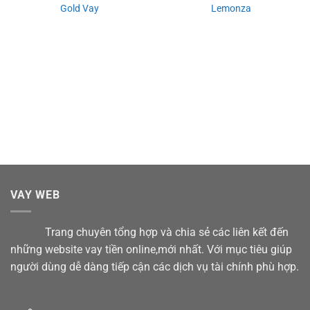
Gold Vay
Lemonza
VAY WEB
Trang chuyên tổng hợp và chia sẻ các liên kết đến
những website vay tiền online,mới nhất. Với mục tiêu giúp
người dùng dễ dàng tiếp cận các dịch vụ tài chính phù hợp.