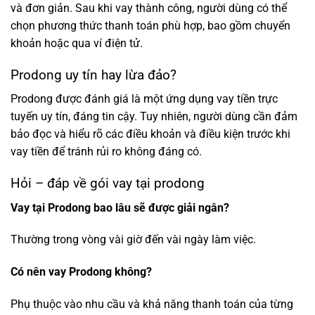
và đơn giản. Sau khi vay thành công, người dùng có thể
chọn phương thức thanh toán phù hợp, bao gồm chuyển
khoản hoặc qua ví điện tử.
Prodong uy tín hay lừa đảo?
Prodong được đánh giá là một ứng dụng vay tiền trực
tuyến uy tín, đáng tin cậy. Tuy nhiên, người dùng cần đảm
bảo đọc và hiểu rõ các điều khoản và điều kiện trước khi
vay tiền để tránh rủi ro không đáng có.
Hỏi – đáp về gói vay tại prodong
Vay tại Prodong bao lâu sẽ được giải ngân?
Thường trong vòng vài giờ đến vài ngày làm việc.
Có nên vay Prodong không?
Phụ thuộc vào nhu cầu và khả năng thanh toán của từng