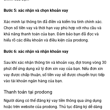
Bước 5: xác nhận và chọn khoản vay
Xác minh lại thông tin đã điền và kiểm tra tính chính xác.
Chọn số tiền vay và thời hạn vay phù hợp với nhu cầu và
khả năng thanh toán của bạn. Đảm bảo bạn đã đọc và
hiểu rõ các điều khoản và điều kiện của prodong.
Bước 6: xác nhận và nhận khoản vay
Sau khi xác nhận thông tin và khoản vay, đợi trong vòng 30
phút để ứng dụng xử lý đơn xin vay của bạn. Nếu đơn xin
vay được chấp thuận, số tiền vay sẽ được chuyển trực tiếp
vào tài khoản ngân hàng của bạn.
Thanh toán tại prodong
Người dùng có thể đăng ký vay tiền thông qua ứng dụng
hoặc trên website của prodong. Thủ tục đăng ký dễ dàng