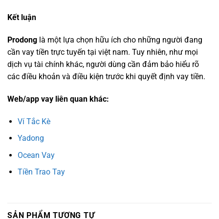
Kết luận
Prodong
là một lựa chọn hữu ích cho những người đang
cần vay tiền trực tuyến tại việt nam. Tuy nhiên, như mọi
dịch vụ tài chính khác, người dùng cần đảm bảo hiểu rõ
các điều khoản và điều kiện trước khi quyết định vay tiền.
Web/app vay liên quan khác:
Ví Tắc Kè
Yadong
Ocean Vay
Tiền Trao Tay
SẢN PHẨM TƯƠNG TỰ