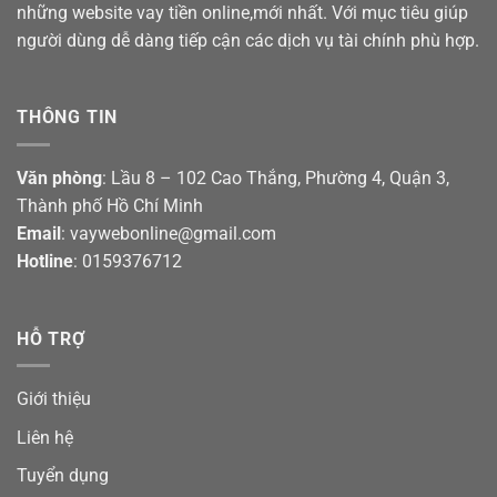
những website vay tiền online,mới nhất. Với mục tiêu giúp
người dùng dễ dàng tiếp cận các dịch vụ tài chính phù hợp.
THÔNG TIN
Văn phòng
: Lầu 8 – 102 Cao Thắng, Phường 4, Quận 3,
Thành phố Hồ Chí Minh
Email
: vaywebonline@gmail.com
Hotline
: 0159376712
HỖ TRỢ
Giới thiệu
Liên hệ
Tuyển dụng