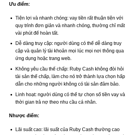
Ưu điểm:
Tiện lợi và nhanh chóng: vay tiền rất thuận tiện với
quy trình đơn giản và nhanh chóng, thường chỉ mất
vài phút để hoàn tất.
Dễ dàng truy cập: người dùng có thể dễ dàng truy
cập và quản lý tài khoản mọi lúc mọi nơi thông qua
ứng dụng hoặc trang web.
Không yêu cầu thế chấp: Ruby Cash không đòi hỏi
tài sản thế chấp, làm cho nó trở thành lựa chọn hấp
dẫn cho những người không có tài sản đảm bảo.
Linh hoạt: người dùng có thể tự chọn số tiền vay và
thời gian trả nợ theo nhu cầu cá nhân.
Nhược điểm:
Lãi suất cao: lãi suất của Ruby Cash thường cao