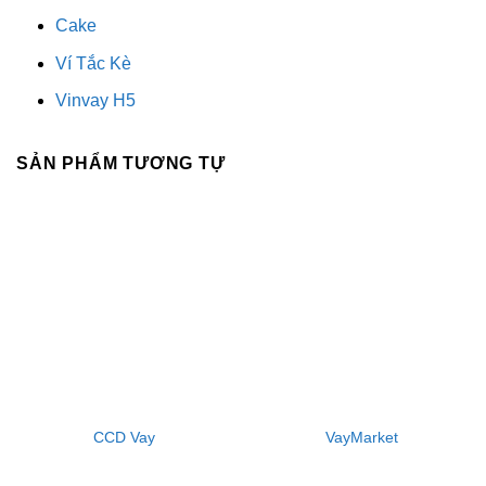
Cake
Ví Tắc Kè
Vinvay H5
SẢN PHẨM TƯƠNG TỰ
CCD Vay
VayMarket