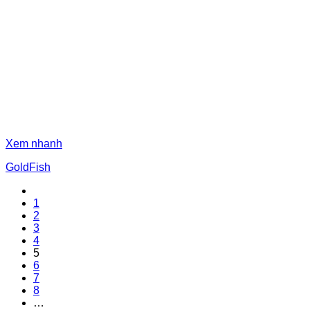
Xem nhanh
GoldFish
1
2
3
4
5
6
7
8
…