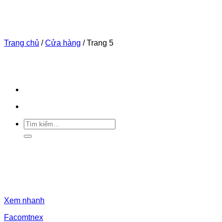
Bỏ
qua
nội
dung
Trang chủ
/
Cửa hàng
/
Trang 5
Tìm
kiếm:
Xem nhanh
Facomtnex