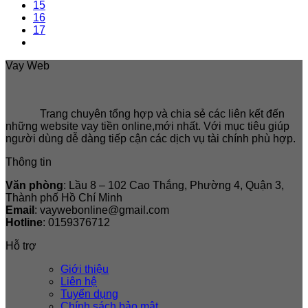
15
16
17
Vay Web
Trang chuyên tổng hợp và chia sẻ các liên kết đến
những website vay tiền online,mới nhất. Với mục tiêu giúp
người dùng dễ dàng tiếp cận các dịch vụ tài chính phù hợp.
Thông tin
Văn phòng
: Lầu 8 – 102 Cao Thắng, Phường 4, Quận 3,
Thành phố Hồ Chí Minh
Email
: vaywebonline@gmail.com
Hotline
: 0159376712
Hỗ trợ
Giới thiệu
Liên hệ
Tuyển dụng
Chính sách bảo mật