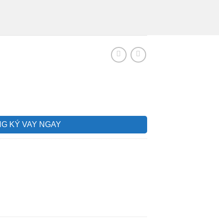
G KÝ VAY NGAY