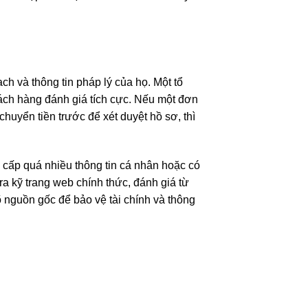
ch và thông tin pháp lý của họ. Một tổ
hách hàng đánh giá tích cực. Nếu một đơn
huyển tiền trước để xét duyệt hồ sơ, thì
g cấp quá nhiều thông tin cá nhân hoặc có
a kỹ trang web chính thức, đánh giá từ
 nguồn gốc để bảo vệ tài chính và thông