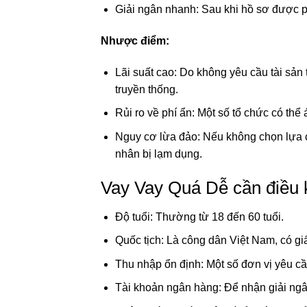
Giải ngân nhanh: Sau khi hồ sơ được ph
Nhược điểm:
Lãi suất cao: Do không yêu cầu tài sản
truyền thống.
Rủi ro về phí ẩn: Một số tổ chức có th
Nguy cơ lừa đảo: Nếu không chọn lựa cẩ
nhân bị lạm dụng.
Vay Vay Quá Dễ cần điều k
Độ tuổi: Thường từ 18 đến 60 tuổi.
Quốc tịch: Là công dân Việt Nam, có g
Thu nhập ổn định: Một số đơn vị yêu c
Tài khoản ngân hàng: Để nhận giải ngân