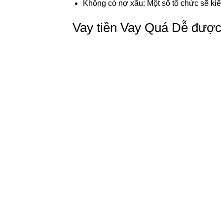
Không có nợ xấu: Một số tổ chức sẽ kiểm
Vay tiền Vay Quá Dễ được