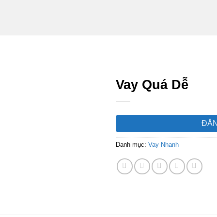
Vay Quá Dễ
ĐĂN
Danh mục:
Vay Nhanh