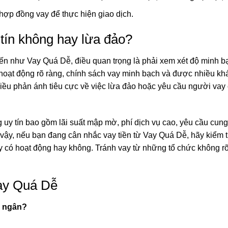
 hợp đồng vay để thực hiện giao dịch.
tín không hay lừa đảo?
yến như Vay Quá Dễ, điều quan trọng là phải xem xét độ minh bạ
p hoạt động rõ ràng, chính sách vay minh bạch và được nhiều k
hiều phản ánh tiêu cực về việc lừa đảo hoặc yêu cầu người vay c
 uy tín bao gồm lãi suất mập mờ, phí dịch vụ cao, yêu cầu cun
ậy, nếu bạn đang cân nhắc vay tiền từ Vay Quá Dễ, hãy kiểm tr
 có hoạt động hay không. Tránh vay từ những tổ chức không rõ
Vay Quá Dễ
i ngân?