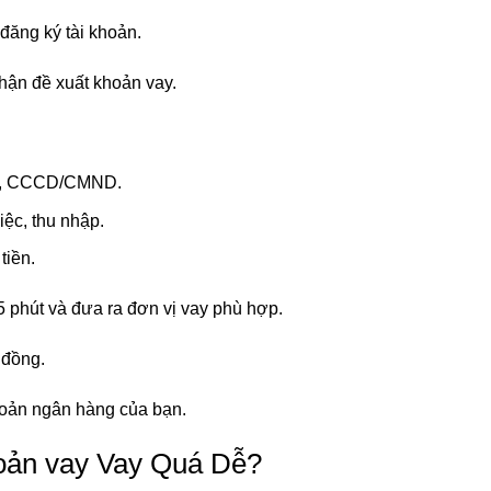
đăng ký tài khoản.
ận đề xuất khoản vay.
hoại, CCCD/CMND.
việc, thu nhập.
tiền.
5 phút và đưa ra đơn vị vay phù hợp.
 đồng.
khoản ngân hàng của bạn.
hoản vay Vay Quá Dễ?