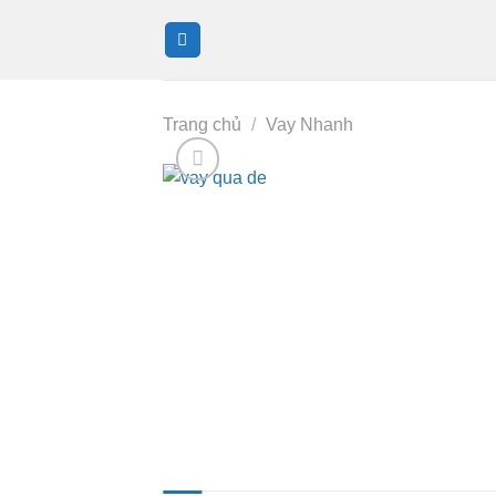
Bỏ
qua
nội
dung
Trang chủ
/
Vay Nhanh