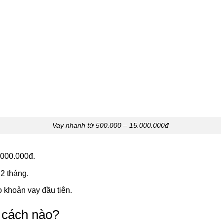
Vay nhanh từ 500.000 – 15.000.000đ
.000.000đ.
12 tháng.
 khoản vay đầu tiên.
 cách nào?