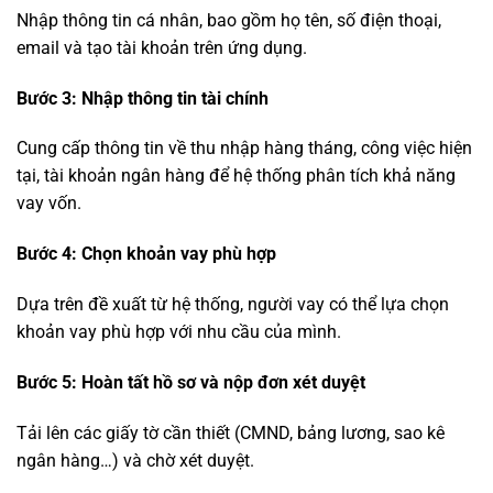
Nhập thông tin cá nhân, bao gồm họ tên, số điện thoại,
email và tạo tài khoản trên ứng dụng.
Bước 3: Nhập thông tin tài chính
Cung cấp thông tin về thu nhập hàng tháng, công việc hiện
tại, tài khoản ngân hàng để hệ thống phân tích khả năng
vay vốn.
Bước 4: Chọn khoản vay phù hợp
Dựa trên đề xuất từ hệ thống, người vay có thể lựa chọn
khoản vay phù hợp với nhu cầu của mình.
Bước 5: Hoàn tất hồ sơ và nộp đơn xét duyệt
Tải lên các giấy tờ cần thiết (CMND, bảng lương, sao kê
ngân hàng…) và chờ xét duyệt.