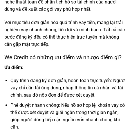
nghệ thuật toán để phân tích hồ sơ tài chính của người
dùng và đề xuất các gói vay phù hợp nhất.
Với mục tiêu đơn giản hóa quá trình vay tiền, mang lại trải
nghiệm vay nhanh chóng, tiện lợi và minh bạch. Tất cả các
bước đăng ký đều có thể thực hiện trực tuyến mà không
cần gặp mặt trực tiếp.
We Credit có những ưu điểm và nhược điểm gì?
Ưu điểm:
Quy trình đăng ký đơn giản, hoàn toàn trực tuyến: Người
vay chỉ cần tải ứng dụng, nhập thông tin cá nhân và tài
chính, sau đó nộp đơn để được xét duyệt.
Phê duyệt nhanh chóng: Nếu hồ sơ hợp lệ, khoản vay có
thể được xét duyệt và giải ngân trong thời gian ngắn,
giúp người dùng tiếp cận nguồn vốn nhanh chóng khi
cần.