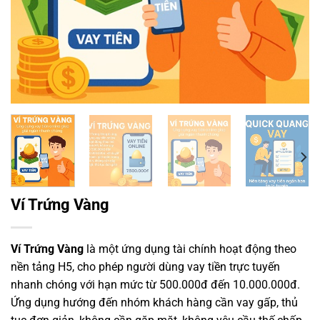
Ví Trứng Vàng
Ví Trứng Vàng
là một ứng dụng tài chính hoạt động theo
nền tảng H5, cho phép người dùng vay tiền trực tuyến
nhanh chóng với hạn mức từ 500.000đ đến 10.000.000đ.
Ứng dụng hướng đến nhóm khách hàng cần vay gấp, thủ