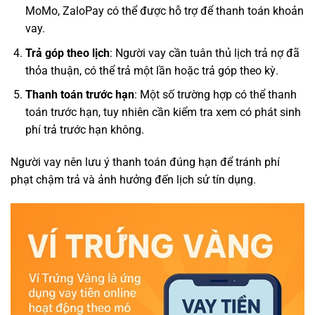
MoMo, ZaloPay có thể được hỗ trợ để thanh toán khoản
vay.
Trả góp theo lịch
: Người vay cần tuân thủ lịch trả nợ đã
thỏa thuận, có thể trả một lần hoặc trả góp theo kỳ.
Thanh toán trước hạn
: Một số trường hợp có thể thanh
toán trước hạn, tuy nhiên cần kiểm tra xem có phát sinh
phí trả trước hạn không.
Người vay nên lưu ý thanh toán đúng hạn để tránh phí
phạt chậm trả và ảnh hưởng đến lịch sử tín dụng.