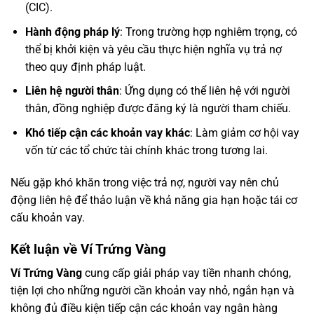
(CIC).
Hành động pháp lý
: Trong trường hợp nghiêm trọng, có
thể bị khởi kiện và yêu cầu thực hiện nghĩa vụ trả nợ
theo quy định pháp luật.
Liên hệ người thân
: Ứng dụng có thể liên hệ với người
thân, đồng nghiệp được đăng ký là người tham chiếu.
Khó tiếp cận các khoản vay khác
: Làm giảm cơ hội vay
vốn từ các tổ chức tài chính khác trong tương lai.
Nếu gặp khó khăn trong việc trả nợ, người vay nên chủ
động liên hệ để thảo luận về khả năng gia hạn hoặc tái cơ
cấu khoản vay.
Kết luận về Ví Trứng Vàng
Ví Trứng Vàng
cung cấp giải pháp vay tiền nhanh chóng,
tiện lợi cho những người cần khoản vay nhỏ, ngắn hạn và
không đủ điều kiện tiếp cận các khoản vay ngân hàng