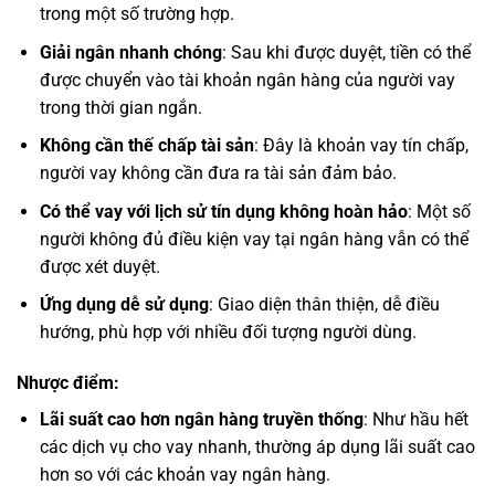
trong một số trường hợp.
Giải ngân nhanh chóng
: Sau khi được duyệt, tiền có thể
được chuyển vào tài khoản ngân hàng của người vay
trong thời gian ngắn.
Không cần thế chấp tài sản
: Đây là khoản vay tín chấp,
người vay không cần đưa ra tài sản đảm bảo.
Có thể vay với lịch sử tín dụng không hoàn hảo
: Một số
người không đủ điều kiện vay tại ngân hàng vẫn có thể
được xét duyệt.
Ứng dụng dễ sử dụng
: Giao diện thân thiện, dễ điều
hướng, phù hợp với nhiều đối tượng người dùng.
Nhược điểm:
Lãi suất cao hơn ngân hàng truyền thống
: Như hầu hết
các dịch vụ cho vay nhanh, thường áp dụng lãi suất cao
hơn so với các khoản vay ngân hàng.