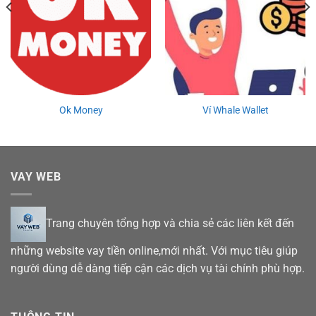
Ok Money
Ví Whale Wallet
VAY WEB
Trang chuyên tổng hợp và chia sẻ các liên kết đến
những website vay tiền online,mới nhất. Với mục tiêu giúp
người dùng dễ dàng tiếp cận các dịch vụ tài chính phù hợp.