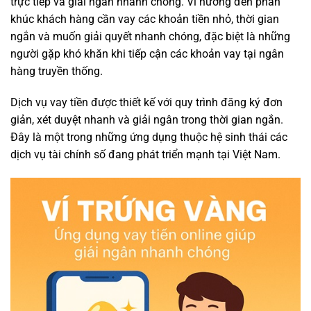
trực tiếp và giải ngân nhanh chóng. Ví hướng đến phân
khúc khách hàng cần vay các khoản tiền nhỏ, thời gian
ngắn và muốn giải quyết nhanh chóng, đặc biệt là những
người gặp khó khăn khi tiếp cận các khoản vay tại ngân
hàng truyền thống.
Dịch vụ vay tiền được thiết kế với quy trình đăng ký đơn
giản, xét duyệt nhanh và giải ngân trong thời gian ngắn.
Đây là một trong những ứng dụng thuộc hệ sinh thái các
dịch vụ tài chính số đang phát triển mạnh tại Việt Nam.